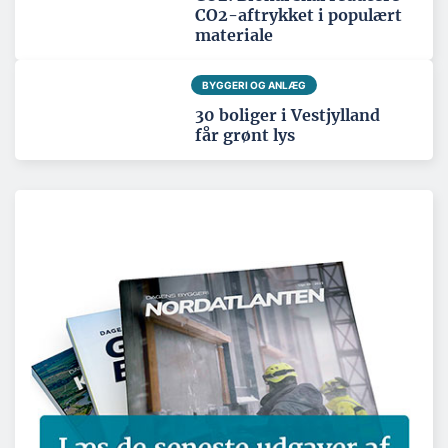
CO2-aftrykket i populært
materiale
BYGGERI OG ANLÆG
30 boliger i Vestjylland
får grønt lys