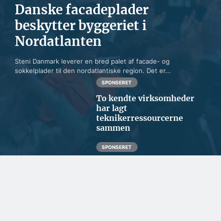
Danske facadeplader
beskytter byggeriet i
Nordatlanten
Steni Danmark leverer en bred palet af facade- og
sokkelplader til den nordatlantiske region. Det er...
SPONSERET
To kendte virksomheder
har lagt
teknikerressourcerne
sammen
SPONSERET
Kommunikationen i
Grønland sikres med
dansk teknologi som
backup
BYGGERI OG ANLÆG