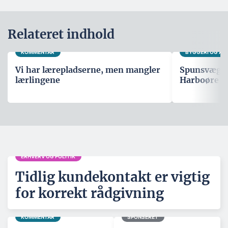
Relateret indhold
KOMMENTAR
BYGGERI OG A
Vi har lærepladserne, men mangler
Spunsvæg sk
lærlingene
Harboøre T
ERHVERV OG POLITIK
Tidlig kundekontakt er vigtig
for korrekt rådgivning
KOMMENTAR
SPONSERET