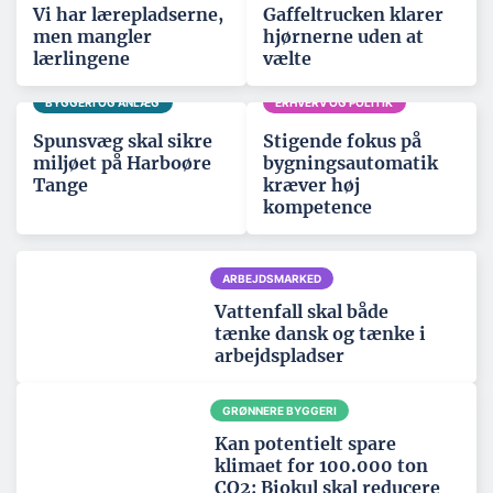
Vi har lærepladserne,
Gaffeltrucken klarer
men mangler
hjørnerne uden at
lærlingene
vælte
BYGGERI OG ANLÆG
ERHVERV OG POLITIK
Spunsvæg skal sikre
Stigende fokus på
miljøet på Harboøre
bygningsautomatik
Tange
kræver høj
kompetence
ARBEJDSMARKED
Vattenfall skal både
tænke dansk og tænke i
arbejdspladser
GRØNNERE BYGGERI
Kan potentielt spare
klimaet for 100.000 ton
CO2: Biokul skal reducere