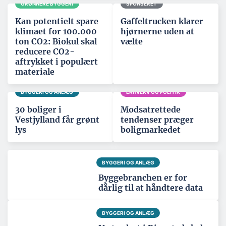
GRØNNERE BYGGERI
SPONSERET
Kan potentielt spare
Gaffeltrucken klarer
klimaet for 100.000
hjørnerne uden at
ton CO2: Biokul skal
vælte
reducere CO2-
aftrykket i populært
materiale
BYGGERI OG ANLÆG
ERHVERV OG POLITIK
30 boliger i
Modsatrettede
Vestjylland får grønt
tendenser præger
lys
boligmarkedet
BYGGERI OG ANLÆG
Byggebranchen er for
dårlig til at håndtere data
BYGGERI OG ANLÆG