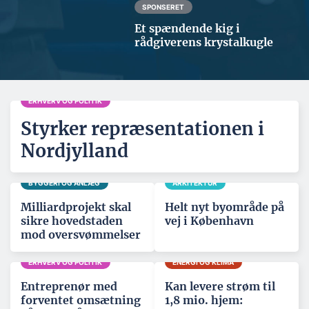
SPONSERET
Et spændende kig i
rådgiverens krystalkugle
ERHVERV OG POLITIK
Styrker repræsentationen i
Nordjylland
BYGGERI OG ANLÆG
ARKITEKTUR
Milliardprojekt skal
Helt nyt byområde på
sikre hovedstaden
vej i København
mod oversvømmelser
ERHVERV OG POLITIK
ENERGI OG KLIMA
Entreprenør med
Kan levere strøm til
forventet omsætning
1,8 mio. hjem: