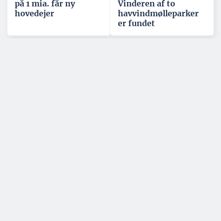
på 1 mia. får ny
Vinderen af to
hovedejer
havvindmølleparker
er fundet
Tilmeld nyhedsbrev
Bliv opdateret inden for byggebranchen og få
adgang til nyheder og analyser. Du kan til enhver
tid afmelde dig.
Tema: Lej, Del & Byg
Se alle temaartikler
SPONSERET