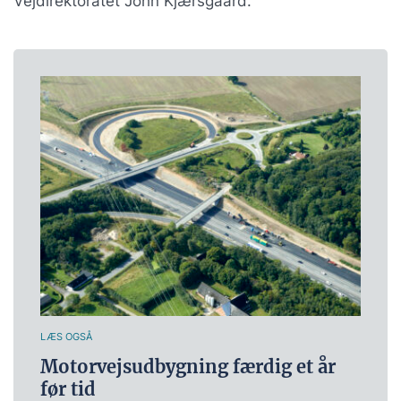
Vejdirektoratet John Kjærsgaard.
LÆS OGSÅ
Motorvejsudbygning færdig et år
før tid