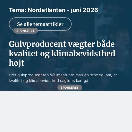
Tema: Nordatlanten - juni 2026
Se alle temaartikler
SPONSERET
Gulvproducent vægter både
kvalitet og klimabevidsthed
højt
Hos gulvproducenten Wallmann har man en strategi om, at
kvalitet og klimabevidsthed sagtens kan gå ...
SPONSERET
Naturlig maling kæmper
for fodfæste i nordisk
byggeri
SPONSERET
Fra tømrermester til