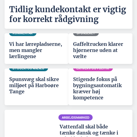
Tidlig kundekontakt er vigtig
for korrekt rådgivning
KOMMENTAR
SPONSERET
Vi har lærepladserne,
Gaffeltrucken klarer
men mangler
hjørnerne uden at
lærlingene
vælte
BYGGERI OG ANLÆG
ERHVERV OG POLITIK
Spunsvæg skal sikre
Stigende fokus på
miljøet på Harboøre
bygningsautomatik
Tange
kræver høj
kompetence
ARBEJDSMARKED
Vattenfall skal både
tænke dansk og tænke i