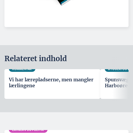
Relateret indhold
KOMMENTAR
BYGGERI OG A
Vi har lærepladserne, men mangler
Spunsvæg sk
lærlingene
Harboøre T
ERHVERV OG POLITIK