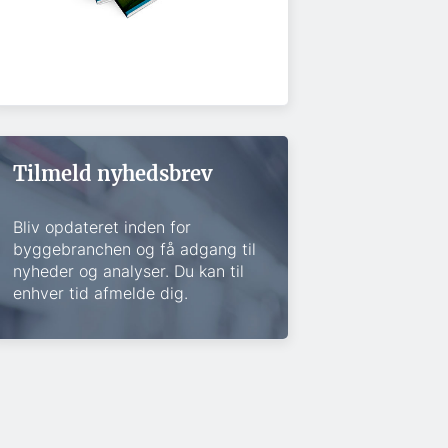
Tilmeld nyhedsbrev
Bliv opdateret inden for
byggebranchen og få adgang til
nyheder og analyser. Du kan til
enhver tid afmelde dig.