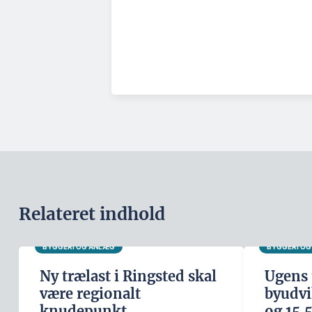
Relateret indhold
BYGGERI OG ANLÆG
BYGGERI O
Ny trælast i Ringsted skal
Ugens 
være regionalt
byudvi
knudepunkt
og 15.