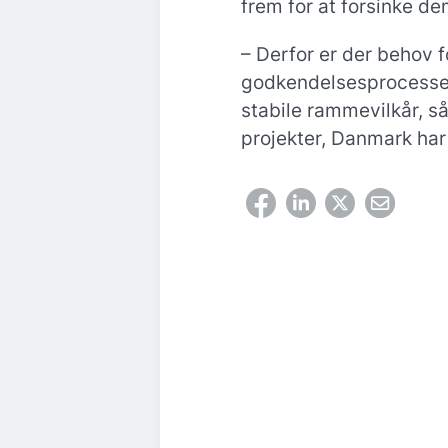
frem for at forsinke de
– Derfor er der behov f
godkendelsesprocesser
stabile rammevilkår, s
projekter, Danmark har 