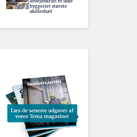
arbejdskraft er ikke
byggeriet største
akilleshæl