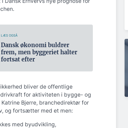
 i Dansk Erhvervs nye prognose for
chen.
LÆS OGSÅ
Dansk økonomi buldrer
frem, men byggeriet halter
fortsat efter
sikkerhed bliver de offentlige
drivkraft for aktiviteten i bygge- og
Katrine Bjerre, branchedirektør for
v, og fortsætter med et men:
kkes med byudvikling,