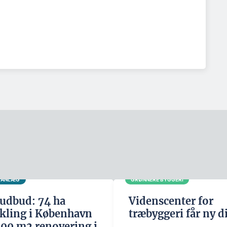
G ANLÆG
GRØNNERE BYGGERI
udbud: 74 ha
Videnscenter for
kling i København
træbyggeri får ny d
500 m2 renovering i