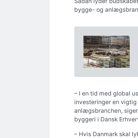
Sådan lyder budskabet
bygge- og anlægsbran
– I en tid med global u
investeringer en vigtig 
anlægsbranchen, siger 
byggeri i Dansk Erhver
– Hvis Danmark skal ly