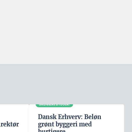
GRØNNERE BYGGERI
Dansk Erhverv: Beløn
irektør
grønt byggeri med
hurtigere