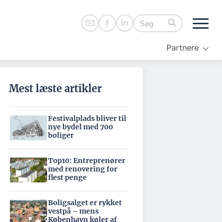
Partnere
Mest læste artikler
Festivalplads bliver til
nye bydel med 700
boliger
Top10: Entreprenører
med renovering for
flest penge
Boligsalget er rykket
vestpå – mens
København køler af