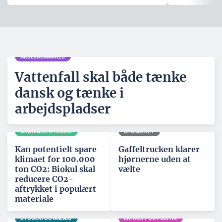
ARBEJDSMARKED
Vattenfall skal både tænke
dansk og tænke i
arbejdspladser
GRØNNERE BYGGERI
SPONSERET
Kan potentielt spare
Gaffeltrucken klarer
klimaet for 100.000
hjørnerne uden at
ton CO2: Biokul skal
vælte
reducere CO2-
aftrykket i populært
materiale
BYGGERI OG ANLÆG
ERHVERV OG POLITIK