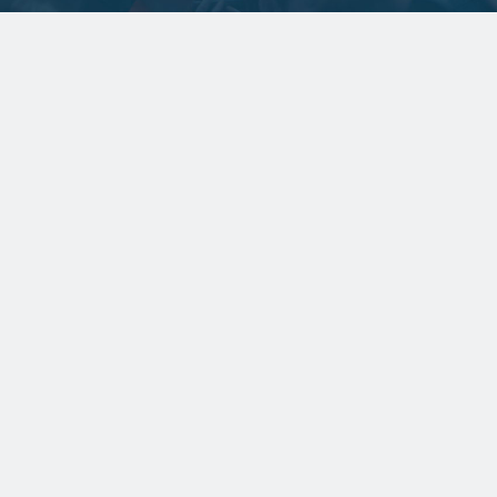
Ved årsskiftet fik SafeExIT og GasDetect samme ejer. Det har
givet mulighed for at styrke teknikerr...
SPONSERET
Et spændende kig i
rådgiverens krystalkugle
SPONSERET
Gulvproducent vægter
både kvalitet og
klimabevidsthed højt
BYGGERI OG ANLÆG
En udfordring at skaffe
nok lærlinge til
byggefagene i Grønland
ERHVERV OG POLITIK