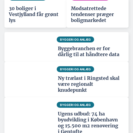
30 boliger i
Modsatrettede
Vestjylland får grønt
tendenser præger
lys
boligmarkedet
BYGGERI OG ANLÆG
Byggebranchen er for
dårlig til at håndtere data
BYGGERI OG ANLÆG
Ny trælast i Ringsted skal
være regionalt
knudepunkt
BYGGERI OG ANLÆG
Ugens udbud: 74 ha
byudvikling i København
og 15.500 m2 renovering
i Gentofte