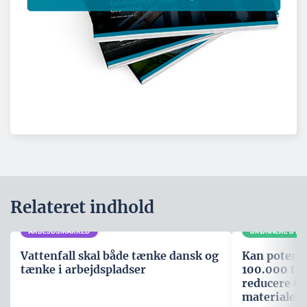
Relateret indhold
ARBEJDSMARKED
GRØNNERE BYG
Vattenfall skal både tænke dansk og
Kan potenti
tænke i arbejdspladser
100.000 ton
reducere CO
materiale