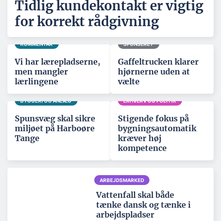
Tidlig kundekontakt er vigtig
for korrekt rådgivning
KOMMENTAR
SPONSERET
Vi har lærepladserne,
Gaffeltrucken klarer
men mangler
hjørnerne uden at
lærlingene
vælte
BYGGERI OG ANLÆG
ERHVERV OG POLITIK
Spunsvæg skal sikre
Stigende fokus på
miljøet på Harboøre
bygningsautomatik
Tange
kræver høj
kompetence
ARBEJDSMARKED
Vattenfall skal både
tænke dansk og tænke i
arbejdspladser