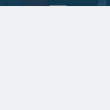
SPONSERET
To kendte virksomheder
har lagt
teknikerressourcerne
sammen
BYGGERI OG ANLÆG
Ugens udbud: 74 ha
byudvikling i København og
15.500 m2 renovering i
Gentofte
GRØNNERE BYGGERI
GRØNNERE BYGGERI
Videnscenter for
Dansk Erhverv: Beløn
træbyggeri får ny
grønt byggeri med