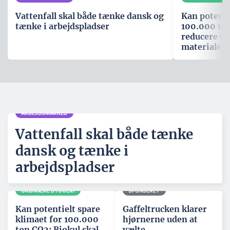
Vattenfall skal både tænke dansk og
Kan potenti
tænke i arbejdspladser
100.000 ton
reducere CO
materiale
ARBEJDSMARKED
Vattenfall skal både tænke
dansk og tænke i
arbejdspladser
GRØNNERE BYGGERI
SPONSERET
Kan potentielt spare
Gaffeltrucken klarer
klimaet for 100.000
hjørnerne uden at
ton CO2: Biokul skal
vælte