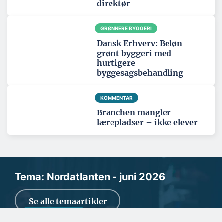
direktør
GRØNNERE BYGGERI
Dansk Erhverv: Beløn
grønt byggeri med
hurtigere
byggesagsbehandling
KOMMENTAR
Branchen mangler
lærepladser – ikke elever
Tema: Nordatlanten - juni 2026
Se alle temaartikler
BYGGERI OG ANLÆG