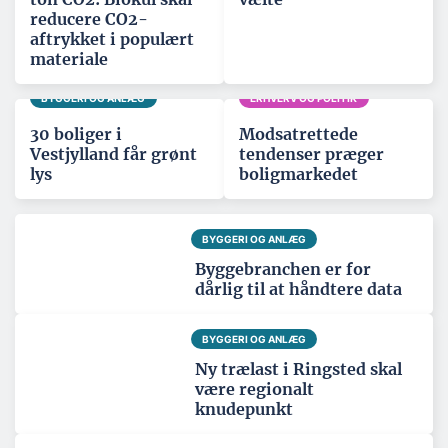
reducere CO2-
aftrykket i populært
materiale
BYGGERI OG ANLÆG
ERHVERV OG POLITIK
30 boliger i
Modsatrettede
Vestjylland får grønt
tendenser præger
lys
boligmarkedet
BYGGERI OG ANLÆG
Byggebranchen er for
dårlig til at håndtere data
BYGGERI OG ANLÆG
Ny trælast i Ringsted skal
være regionalt
knudepunkt