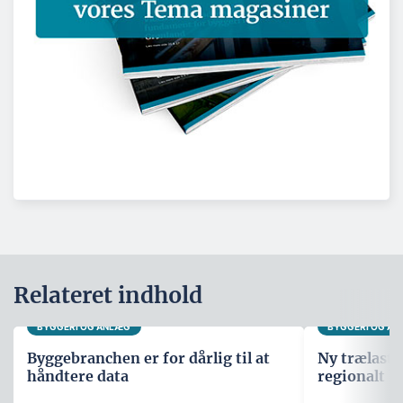
Relateret indhold
BYGGERI OG ANLÆG
BYGGERI OG A
Byggebranchen er for dårlig til at
Ny trælast 
håndtere data
regionalt 