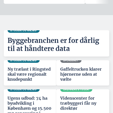
BYGGERI OG ANLÆG
Byggebranchen er for dårlig
til at håndtere data
BYGGERI OG ANLÆG
SPONSERET
Ny trælast i Ringsted
Gaffeltrucken klarer
skal være regionalt
hjørnerne uden at
knudepunkt
vælte
BYGGERI OG ANLÆG
GRØNNERE BYGGERI
Ugens udbud: 74 ha
Videnscenter for
byudvikling i
træbyggeri får ny
København og 15.500
direktør