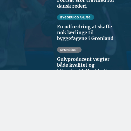
dansk rederi
BYGGERI OG ANLÆG
En udfordring at skaffe
nok lærlinge til
byggefagene i Grønland
SPONSERET
Gulvproducent vægter
både kvalitet og
klimabevidsthed højt
ENERGI OG KLIMA
Kan levere strøm til 1,8 mio.
hjem: Vinderen af to
havvindmølleparker er