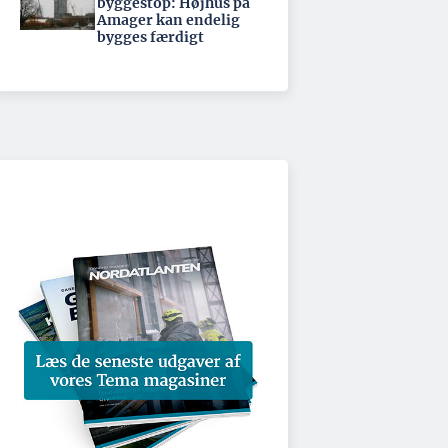
byggestop: Højhus på
Amager kan endelig
bygges færdigt