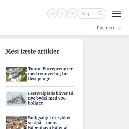
Partnere
Mest læste artikler
Top10: Entreprenører
med renovering for
flest penge
Festivalplads bliver til
nye bydel med 700
boliger
Boligsalget er rykket
vestpå – mens
København køler af