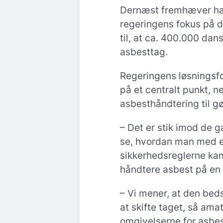
Dernæst fremhæver han
regeringens fokus på 
til, at ca. 400.000 dan
asbesttag.
Regeringens løsningsfo
på et centralt punkt, n
asbesthåndtering til g
– Det er stik imod de g
se, hvordan man med e
sikkerhedsreglerne kan
håndtere asbest på en
– Vi mener, at den bedst
at skifte taget, så ama
omgivelserne for asbes