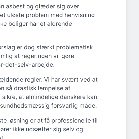
 asbest og glæder sig over
det uløste problem med henvisning
ske boliger har et aldrende
rslag er dog stærkt problematisk
emlig at regeringen vil gøre
ør-det-selv-arbejde:
ældende regler. Vi har svært ved at
n så drastisk lempelse af
 sikre, at almindelige danskere kan
 sundhedsmæssig forsvarlig måde.
e løsning er at få professionelle til
tører ikke udsætter sig selv og
t.