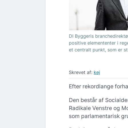
DI Byggeris branchedirekt
positive elemententer i re
et centralt punkt, som er s
Skrevet af:
kej
Efter rekordlange forha
Den består af Socialdem
Radikale Venstre og M
som parlamentarisk gr