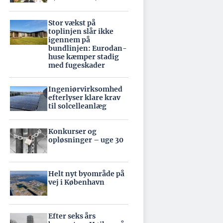
Stor vækst på
toplinjen slår ikke
igennem på
bundlinjen: Eurodan-
huse kæmper stadig
med fugeskader
Ingeniørvirksomhed
efterlyser klare krav
til solcelleanlæg
Konkurser og
opløsninger – uge 30
Helt nyt byområde på
vej i København
Efter seks års