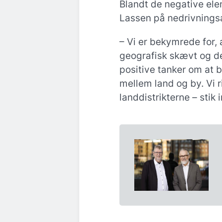
Blandt de negative el
Lassen på nedrivningsa
– Vi er bekymrede for,
geografisk skævt og d
positive tanker om at
mellem land og by. Vi r
landdistrikterne – stik