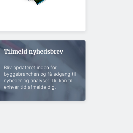
Tilmeld nyhedsbrev
Bliv opdateret inden for
byggebranchen og få adgang til
nyheder og analyser. Du kan til
enhver tid afmelde dig.