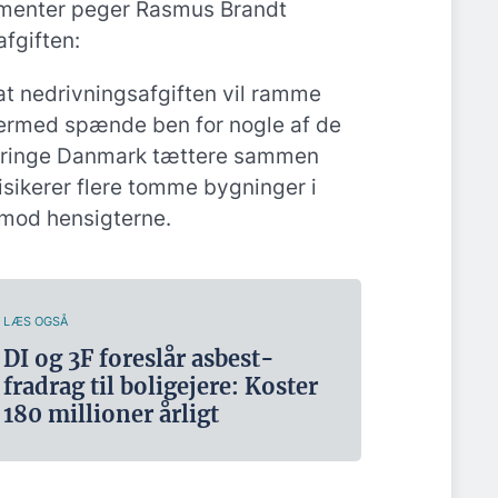
ementer peger Rasmus Brandt
fgiften:
 at nedrivningsafgiften vil ramme
ermed spænde ben for nogle af de
 bringe Danmark tættere sammen
isikerer flere tomme bygninger i
 imod hensigterne.
LÆS OGSÅ
DI og 3F foreslår asbest-
fradrag til boligejere: Koster
180 millioner årligt