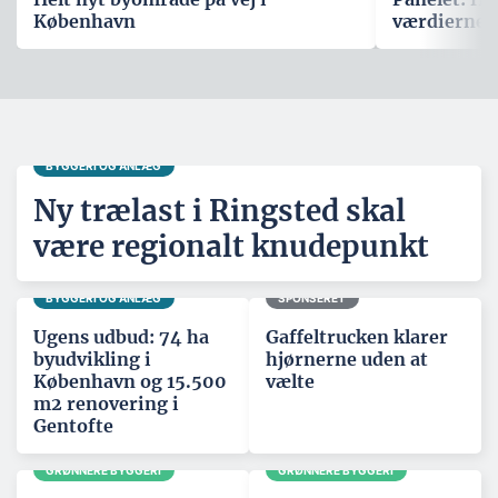
København
værdierne,
BYGGERI OG ANLÆG
Ny trælast i Ringsted skal
være regionalt knudepunkt
BYGGERI OG ANLÆG
SPONSERET
Ugens udbud: 74 ha
Gaffeltrucken klarer
byudvikling i
hjørnerne uden at
København og 15.500
vælte
m2 renovering i
Gentofte
GRØNNERE BYGGERI
GRØNNERE BYGGERI