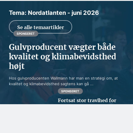
Tema: Nordatlanten - juni 2026
Se alle temaartikler
SPONSERET
Gulvproducent vægter både
kvalitet og klimabevidsthed
højt
Hos gulvproducenten Wallmann har man en strategi om, at
kvalitet og klimabevidsthed sagtens kan gå ...
SPONSERET
Fortsat stor travlhed for
dansk rederi
BYGGERI OG ANLÆG
En udfordring at skaffe