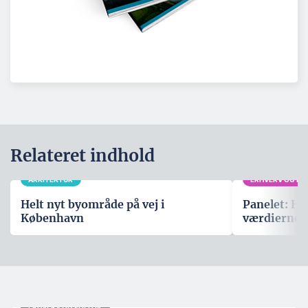
Relateret indhold
ARKITEKTUR
ERHVERV OG POL
Helt nyt byområde på vej i
Panelet: Hv
København
værdierne,
ERHVERV OG POLITIK