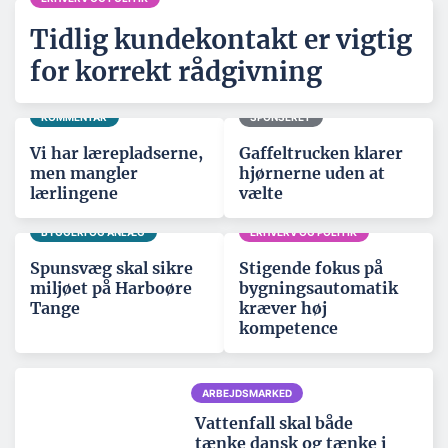
Tidlig kundekontakt er vigtig
for korrekt rådgivning
KOMMENTAR
SPONSERET
Vi har lærepladserne,
Gaffeltrucken klarer
men mangler
hjørnerne uden at
lærlingene
vælte
BYGGERI OG ANLÆG
ERHVERV OG POLITIK
Spunsvæg skal sikre
Stigende fokus på
miljøet på Harboøre
bygningsautomatik
Tange
kræver høj
kompetence
ARBEJDSMARKED
Vattenfall skal både
tænke dansk og tænke i