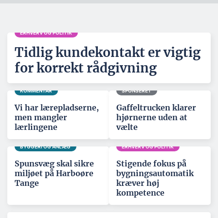
ERHVERV OG POLITIK
Tidlig kundekontakt er vigtig
for korrekt rådgivning
KOMMENTAR
SPONSERET
Vi har lærepladserne,
Gaffeltrucken klarer
men mangler
hjørnerne uden at
lærlingene
vælte
BYGGERI OG ANLÆG
ERHVERV OG POLITIK
Spunsvæg skal sikre
Stigende fokus på
miljøet på Harboøre
bygningsautomatik
Tange
kræver høj
kompetence