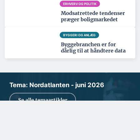
ERHVERV OG POLITIK
Modsatrettede tendenser
præger boligmarkedet
BYGGERI OG ANLÆG
Byggebranchen er for
dårlig til at håndtere data
Tema: Nordatlanten - juni 2026
Se alle temaartikler
SPONSERET
Gulvproducent vægter både
kvalitet og klimabevidsthed