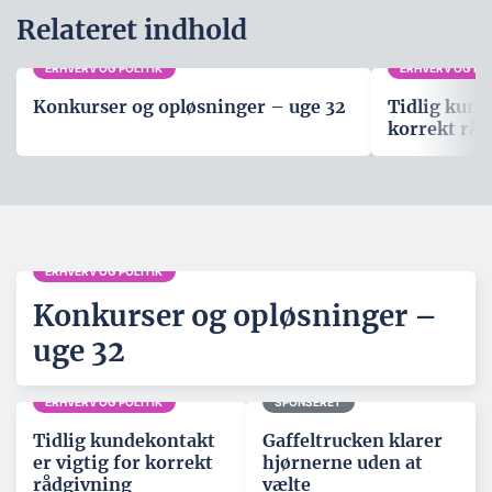
Relateret indhold
ERHVERV OG POLITIK
ERHVERV OG POL
Konkurser og opløsninger – uge 32
Tidlig kund
korrekt råd
ERHVERV OG POLITIK
Konkurser og opløsninger –
uge 32
ERHVERV OG POLITIK
SPONSERET
Tidlig kundekontakt
Gaffeltrucken klarer
er vigtig for korrekt
hjørnerne uden at
rådgivning
vælte