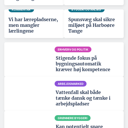
KOMMENTAR
BYGGERI OG ANLÆG
Vi har lærepladserne,
Spunsvæg skal sikre
men mangler
miljøet på Harboøre
lærlingene
Tange
ERHVERV OG POLITIK
Stigende fokus på
bygningsautomatik
kræver høj kompetence
ARBEJDSMARKED
Vattenfall skal både
tænke dansk og tænke i
arbejdspladser
GRØNNERE BYGGERI
Kan potentielt spare