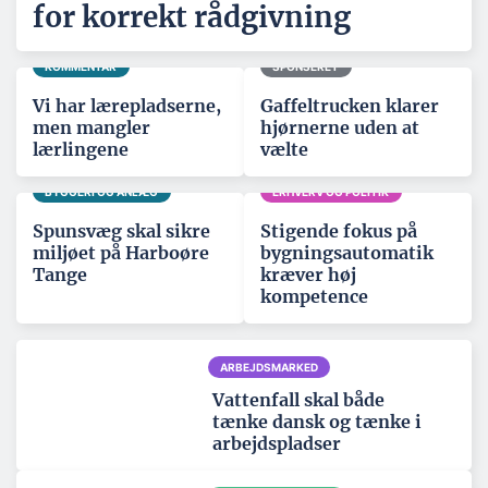
for korrekt rådgivning
KOMMENTAR
SPONSERET
Vi har lærepladserne,
Gaffeltrucken klarer
men mangler
hjørnerne uden at
lærlingene
vælte
BYGGERI OG ANLÆG
ERHVERV OG POLITIK
Spunsvæg skal sikre
Stigende fokus på
miljøet på Harboøre
bygningsautomatik
Tange
kræver høj
kompetence
ARBEJDSMARKED
Vattenfall skal både
tænke dansk og tænke i
arbejdspladser