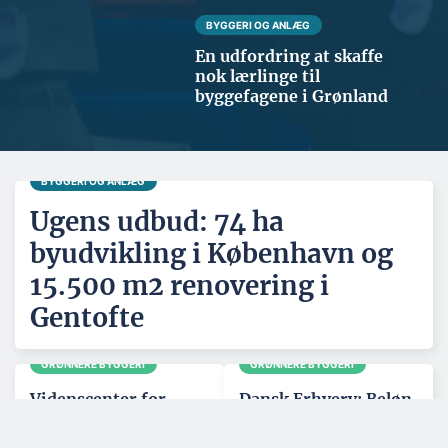
BYGGERI OG ANLÆG
En udfordring at skaffe
nok lærlinge til
byggefagene i Grønland
BYGGERI OG ANLÆG
Ugens udbud: 74 ha
byudvikling i København og
15.500 m2 renovering i
Gentofte
GRØNNERE BYGGERI
GRØNNERE BYGGERI
Videnscenter for
Dansk Erhverv: Beløn
træbyggeri får ny
grønt byggeri med
direktør
hurtigere