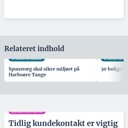
Relateret indhold
BYGGERI OG ANLÆG
BYGGERI OG A
Spunsvæg skal sikre miljøet på
30 boliger i
Harboøre Tange
ERHVERV OG POLITIK
Tidlig kundekontakt er vigtig