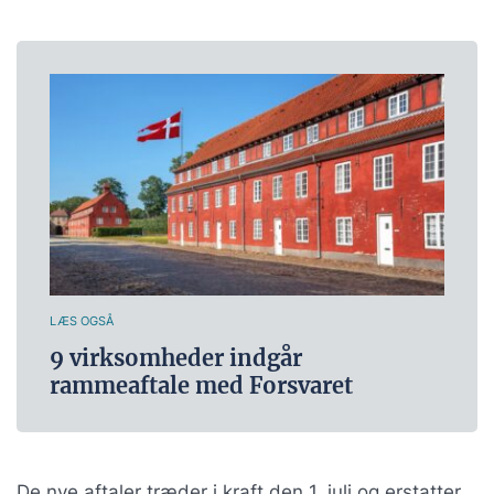
LÆS OGSÅ
9 virksomheder indgår
rammeaftale med Forsvaret
De nye aftaler træder i kraft den 1. juli og erstatter