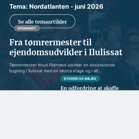
Tema: Nordatlanten - juni 2026
Se alle temaartikler
SPONSERET
Fra tømrermester til
ejendomsudvikler i Ilulissat
Tømrermester Knud Pilemand udvider en eksisterende
bygning i Ilulissat med en ekstra etage og i alt...
BYGGERI OG ANLÆG
En udfordring at skaffe
nok lærlinge til
byggefagene i Grønland
SPONSERET
Samarbejde handler om
tillid og lokalkendskab