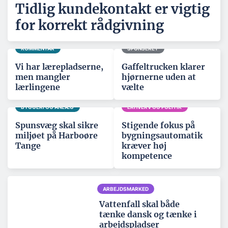
Tidlig kundekontakt er vigtig
for korrekt rådgivning
KOMMENTAR
SPONSERET
Vi har lærepladserne,
Gaffeltrucken klarer
men mangler
hjørnerne uden at
lærlingene
vælte
BYGGERI OG ANLÆG
ERHVERV OG POLITIK
Spunsvæg skal sikre
Stigende fokus på
miljøet på Harboøre
bygningsautomatik
Tange
kræver høj
kompetence
ARBEJDSMARKED
Vattenfall skal både
tænke dansk og tænke i
arbejdspladser