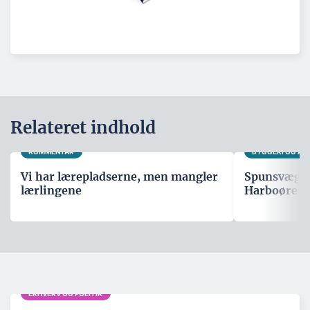
Relateret indhold
KOMMENTAR
BYGGERI OG A
Vi har lærepladserne, men mangler
Spunsvæg sk
lærlingene
Harboøre T
ERHVERV OG POLITIK