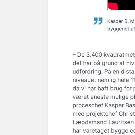
Kasper B. M
byggeriet a
– De 3.400 kvadratmete
det har på grund af n
udfordring. På en dist
niveauet nemlig hele 11
da vi har haft brug for
været eneste mulige pla
proceschef Kasper Bas
med projektchef Christ
Lægdsmand Lauritsen 
har varetaget byggele