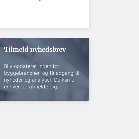
Tilmeld nyhedsbrev
Bliv opdateret inden for
byggebranchen og få adgang til
nyheder og analyser. Du kan til
enhver tid afmelde dig.