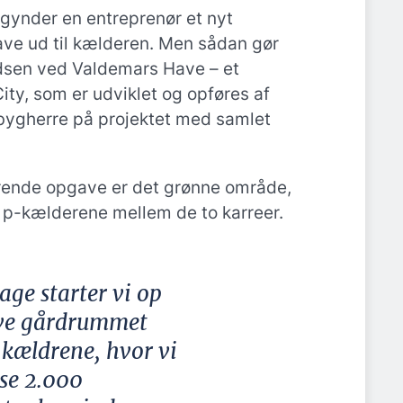
ynder en entreprenør et nyt
ave ud til kælderen. Men sådan gør
sen ved Valdemars Have – et
ity, som er udviklet og opføres af
 bygherre på projektet med samlet
rende opgave er det grønne område,
 p-kælderene mellem de to karreer.
ge starter vi op
ave gårdrummet
 kældrene, hvor vi
se 2.000