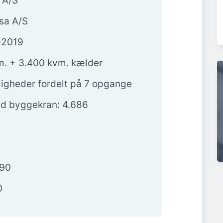
r A/S
sa A/S
-2019
vm. + 3.400 kvm. kælder
jligheder fordelt på 7 opgange
ed byggekran: 4.686
490
0