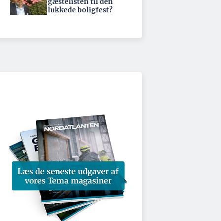
gæstelisten til den
lukkede boligfest?