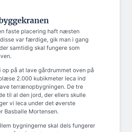
 byggekranen
n faste placering haft næsten
 disse var færdige, gik man i gang
der samtidig skal fungere som
aven.
i op på at lave gårdrummet oven på
 blæse 2.000 kubikmeter leca ind
 lave terrænopbygningen. De tre
til al den jord, der ellers skulle
ger vi leca under det øverste
per Basballe Mortensen.
lem bygningerne skal dels fungerer