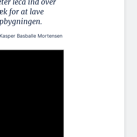
er leca ind over
æk for at lave
pbygningen.
Kasper Basballe Mortensen