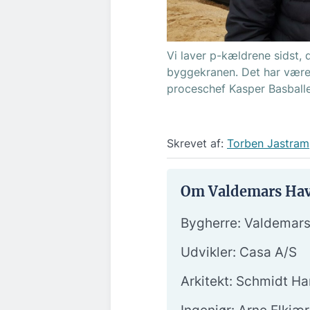
Vi laver p-kældrene sidst, d
byggekranen. Det har været 
proceschef Kasper Basball
Skrevet af:
Torben Jastram
Om Valdemars Ha
Bygherre: Valdemar
Udvikler: Casa A/S
Arkitekt: Schmidt H