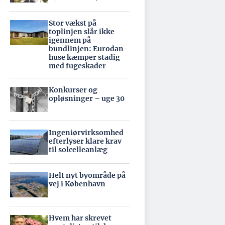
Stor vækst på
toplinjen slår ikke
igennem på
bundlinjen: Eurodan-
huse kæmper stadig
med fugeskader
Konkurser og
opløsninger – uge 30
Ingeniørvirksomhed
efterlyser klare krav
til solcelleanlæg
Helt nyt byområde på
vej i København
Hvem har skrevet