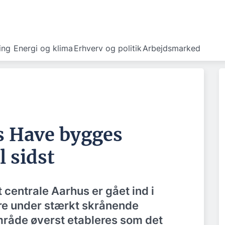
ing
Energi og klima
Erhverv og politik
Arbejdsmarked
s Have bygges
l sidst
 centrale Aarhus er gået ind i
dre under stærkt skrånende
råde øverst etableres som det