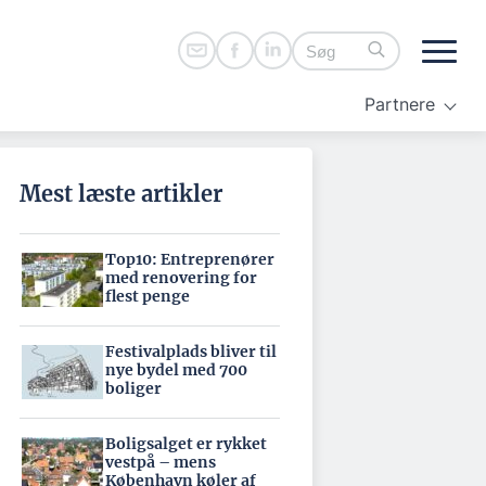
Partnere
Mest læste artikler
Top10: Entreprenører
med renovering for
flest penge
Festivalplads bliver til
nye bydel med 700
boliger
Boligsalget er rykket
vestpå – mens
København køler af