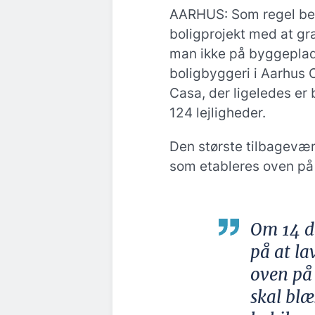
AARHUS: Som regel beg
boligprojekt med at gr
man ikke på byggeplad
boligbyggeri i Aarhus C
Casa, der ligeledes er
124 lejligheder.
Den største tilbagevæ
som etableres oven på
Om 14 da
på at l
oven på
skal blæ