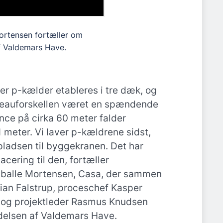
ortensen fortæller om
f Valdemars Have.
r p-kælder etableres i tre dæk, og
iveauforskellen været en spændende
ance på cirka 60 meter falder
 meter. Vi laver p-kældrene sidst,
 pladsen til byggekranen. Det har
cering til den, fortæller
balle Mortensen, Casa, der sammen
ian Falstrup, proceschef Kasper
og projektleder Rasmus Knudsen
delsen af Valdemars Have.