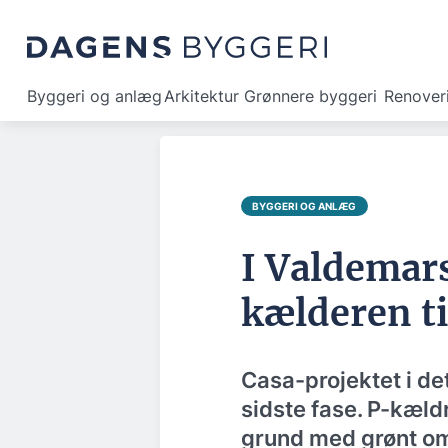
Byggeri og anlæg
Arkitektur
Grønnere byggeri
Renover
BYGGERI OG ANLÆG
I Valdemar
kælderen ti
Casa-projektet i det
sidste fase. P-kæl
grund med grønt om