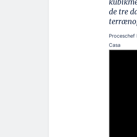
kubikmet
de tre d
terræno
Proceschef 
Casa