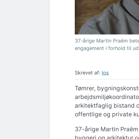
37-årige Martin Praëm bete
engagement i forhold til ud
Skrevet af:
los
Tømrer, bygningskons
arbejdsmiljøkoordinato
arkitektfaglig bistand 
offentlige og private k
37-årige Martin Praëm 
byggeri og arkitektur 