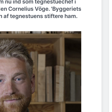
m nu ind som tegnestuechef i
en Cornelius Vöge. 'Byggeriets
n af tegnestuens stiftere ham.