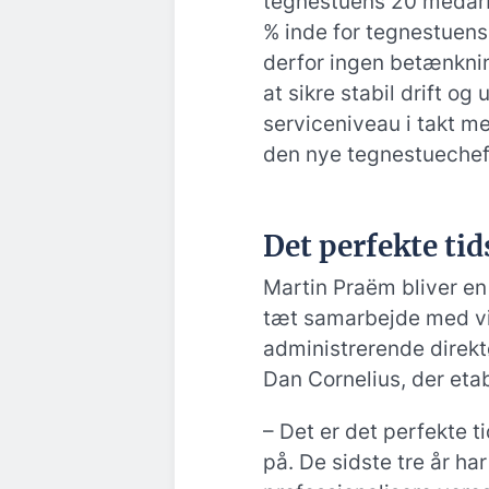
tegnestuens 20 medarb
% inde for tegnestuens
derfor ingen betænknin
at sikre stabil drift og
serviceniveau i takt m
den nye tegnestuechef
Det perfekte ti
Martin Praëm bliver en
tæt samarbejde med v
administrerende direkt
Dan Cornelius, der eta
– Det er det perfekte t
på. De sidste tre år ha