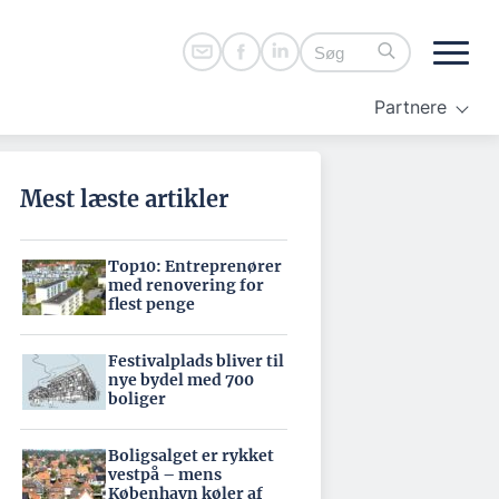
Partnere
Mest læste artikler
Top10: Entreprenører
med renovering for
flest penge
Festivalplads bliver til
nye bydel med 700
boliger
Boligsalget er rykket
vestpå – mens
København køler af