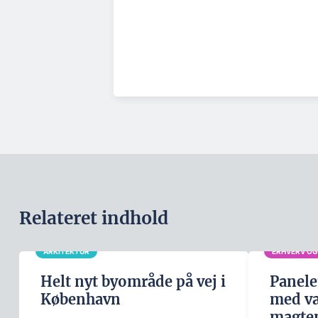
Relateret indhold
ARKITEKTUR
ERHVERV OG
Helt nyt byområde på vej i
Panele
København
med væ
magten