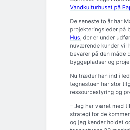
Vandkulturhuset på Pa
De seneste to år har M
projekteringsleder på 
Hus
, der er under udf
nuværende kunder vil h
bevarer på den måde d
byggepladser og projek
Nu træder han ind i led
tegnestuen har stor til
ressourcestyring og pr
– Jeg har været med ti
strategi for de kommend
og jeg kender holdet og