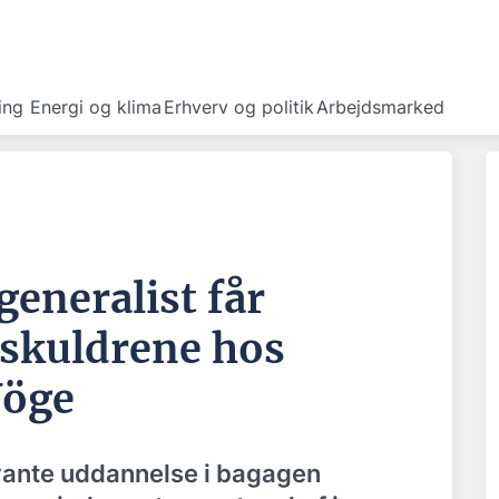
ing
Energi og klima
Erhverv og politik
Arbejdsmarked
generalist får
 skuldrene hos
Vöge
vante uddannelse i bagagen