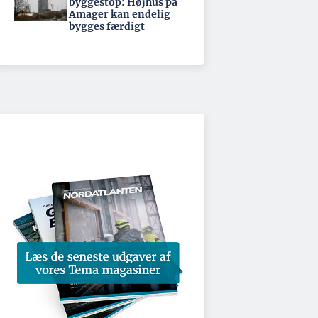
byggestop: Højhus på
Amager kan endelig
bygges færdigt