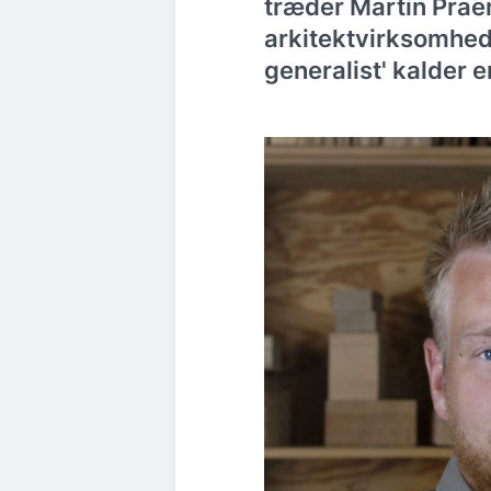
træder Martin Praë
arkitektvirksomhed
generalist' kalder e