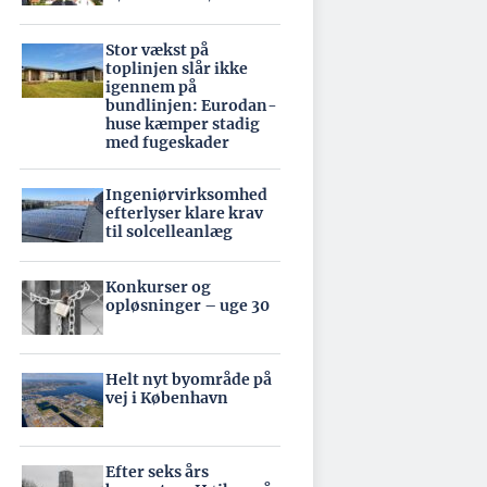
Stor vækst på
toplinjen slår ikke
igennem på
bundlinjen: Eurodan-
huse kæmper stadig
med fugeskader
Ingeniørvirksomhed
efterlyser klare krav
til solcelleanlæg
Konkurser og
opløsninger – uge 30
Helt nyt byområde på
vej i København
Efter seks års