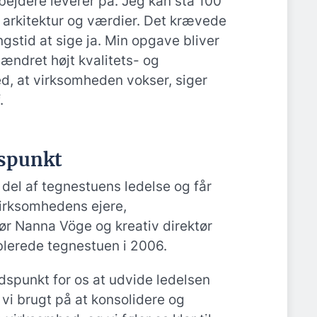
ejdere leverer på. Jeg kan stå 100
 arkitektur og værdier. Det krævede
gstid at sige ja. Min opgave bliver
 uændret højt kvalitets- og
ed, at virksomheden vokser, siger
.
dspunkt
 del af tegnestuens ledelse og får
irksomhedens ejere,
ør Nanna Vöge og kreativ direktør
blerede tegnestuen i 2006.
idspunkt for os at udvide ledelsen
r vi brugt på at konsolidere og