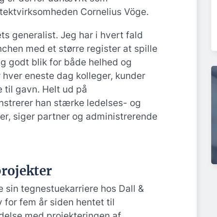
itektvirksomheden Cornelius Vöge.
ts generalist. Jeg har i hvert fald
chen med et større register at spille
lig godt blik for både helhed og
 hver eneste dag kolleger, kunder
til gavn. Helt ud på
trerer han stærke ledelses- og
, siger partner og administrerende
projekter
sin tegnestuekarriere hos Dall &
for fem år siden hentet til
ndelse med projekteringen af