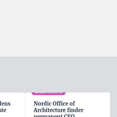
ERHVERV OG POLITIK
dens
Nordic Office of
ste
Architecture finder
permanent CEO