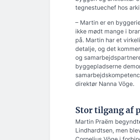
tegnestuechef hos ark
– Martin er en byggerie
ikke mødt mange i bran
på. Martin har et virke
detalje, og det kommer
og samarbejdspartnere 
byggepladserne demons
samarbejdskompetencer
direktør Nanna Vöge.
Stor tilgang af 
Martin Praëm begyndte 
Lindhardtsen, men blev 
Cornelius Vöge i forbi