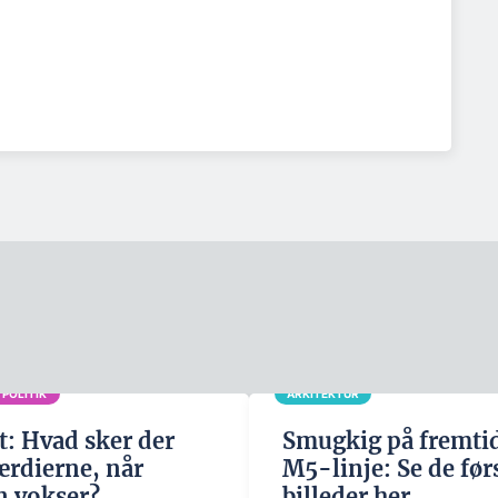
 POLITIK
ARKITEKTUR
t: Hvad sker der
Smugkig på fremti
rdierne, når
M5-linje: Se de før
 vokser?
billeder her