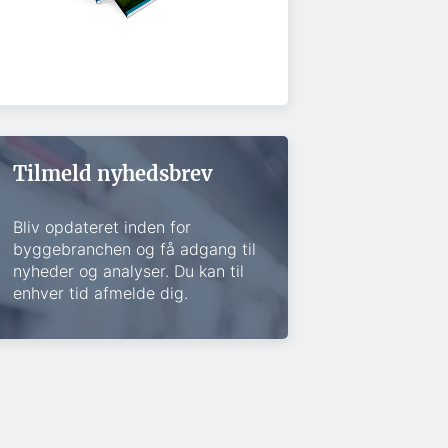
Tilmeld nyhedsbrev
Bliv opdateret inden for
byggebranchen og få adgang til
nyheder og analyser. Du kan til
enhver tid afmelde dig.