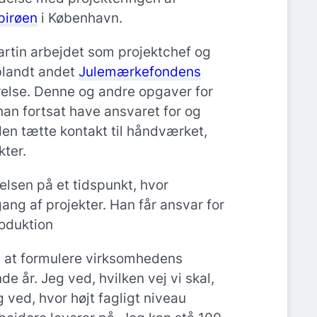
pirøen
i København.
artin arbejdet som projektchef og
blandt andet
Julemærkefondens
ørelse. Denne og andre opgaver for
an fortsat have ansvaret for og
en tætte kontakt til håndværket,
ter.
elsen på et tidspunkt, hvor
gang af projekter. Han får ansvar for
oduktion
l at formulere virksomhedens
e år. Jeg ved, hvilken vej vi skal,
 ved, hvor højt fagligt niveau