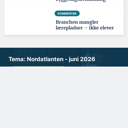
KOMMENTAR
Branchen mangler
lærepladser – ikke elever
Tema: Nordatlanten - juni 2026
Se alle temaartikler
SPONSERET
Samarbejde handler om tillid
og lokalkendskab
EMJ-Atcon arbejder både med den private og den offentlige
sektor samt egne udviklingsprojekter. Der...
SPONSERET