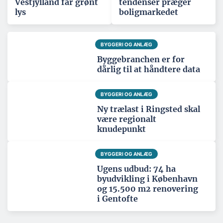
Vestjylland får grønt
tendenser præger
lys
boligmarkedet
BYGGERI OG ANLÆG
Byggebranchen er for
dårlig til at håndtere data
BYGGERI OG ANLÆG
Ny trælast i Ringsted skal
være regionalt
knudepunkt
BYGGERI OG ANLÆG
Ugens udbud: 74 ha
byudvikling i København
og 15.500 m2 renovering
i Gentofte