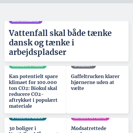
ARBEJDSMARKED
Vattenfall skal både tænke
dansk og tænke i
arbejdspladser
GRØNNERE BYGGERI
SPONSERET
Kan potentielt spare
Gaffeltrucken klarer
klimaet for 100.000
hjørnerne uden at
ton CO2: Biokul skal
vælte
reducere CO2-
aftrykket i populært
materiale
BYGGERI OG ANLÆG
ERHVERV OG POLITIK
30 boliger i
Modsatrettede