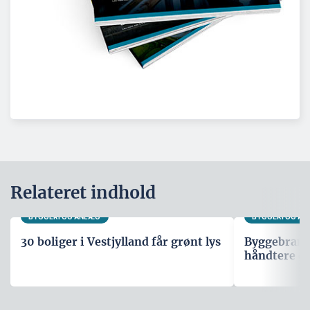
Relateret indhold
BYGGERI OG ANLÆG
BYGGERI OG A
30 boliger i Vestjylland får grønt lys
Byggebranche
håndtere d