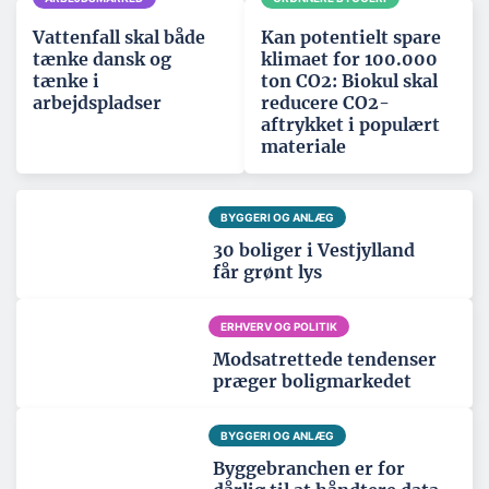
Vattenfall skal både
Kan potentielt spare
tænke dansk og
klimaet for 100.000
tænke i
ton CO2: Biokul skal
arbejdspladser
reducere CO2-
aftrykket i populært
materiale
BYGGERI OG ANLÆG
30 boliger i Vestjylland
får grønt lys
ERHVERV OG POLITIK
Modsatrettede tendenser
præger boligmarkedet
BYGGERI OG ANLÆG
Byggebranchen er for