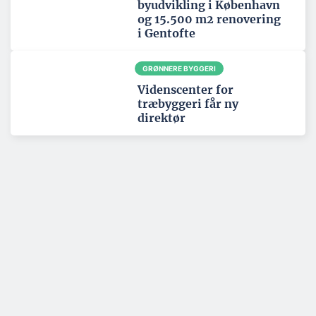
byudvikling i København
og 15.500 m2 renovering
i Gentofte
GRØNNERE BYGGERI
Videnscenter for
træbyggeri får ny
direktør
Tema: Nordatlanten - juni 2026
Se alle temaartikler
SPONSERET
Et spændende kig i
rådgiverens krystalkugle