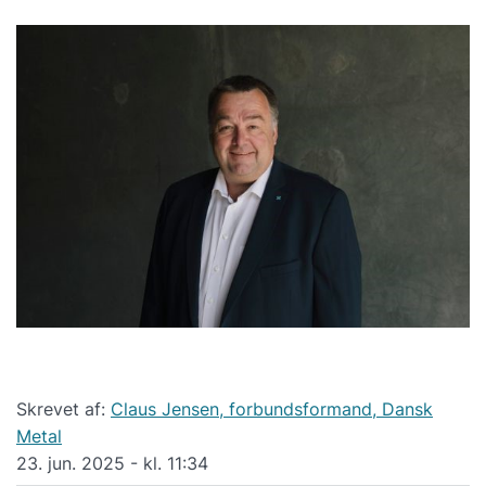
Skrevet af:
Claus Jensen, forbundsformand, Dansk
Metal
23. jun. 2025 - kl. 11:34