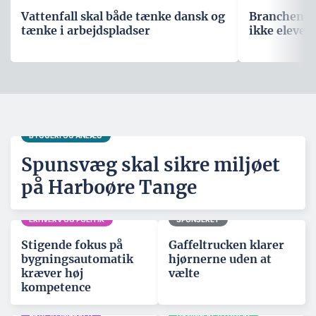
Vattenfall skal både tænke dansk og
Branchen m
tænke i arbejdspladser
ikke elever
BYGGERI OG ANLÆG
Spunsvæg skal sikre miljøet
på Harboøre Tange
ERHVERV OG POLITIK
SPONSERET
Stigende fokus på
Gaffeltrucken klarer
bygningsautomatik
hjørnerne uden at
kræver høj
vælte
kompetence
ARBEJDSMARKED
GRØNNERE BYGGERI