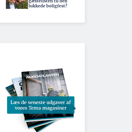
gæstelisten til den
lukkede boligfest?