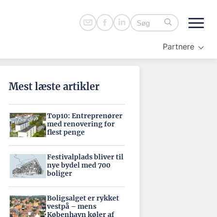
Partnere
Mest læste artikler
Top10: Entreprenører
med renovering for
flest penge
Festivalplads bliver til
nye bydel med 700
boliger
Boligsalget er rykket
vestpå – mens
København køler af