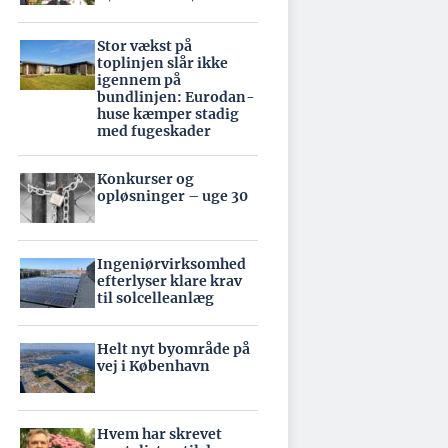
Stor vækst på
toplinjen slår ikke
igennem på
bundlinjen: Eurodan-
huse kæmper stadig
med fugeskader
Konkurser og
opløsninger – uge 30
Ingeniørvirksomhed
efterlyser klare krav
til solcelleanlæg
Helt nyt byområde på
vej i København
Hvem har skrevet