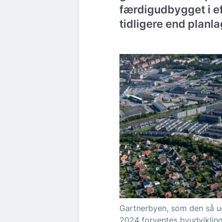
færdigudbygget i ef
tidligere end planla
Gartnerbyen, som den så ud
2024 forventes byudvikling