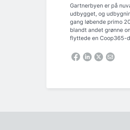
Gartnerbyen er på nuv
udbygget, og udbygning
gang løbende primo 202
blandt andet grønne o
flyttede en Coop365-d