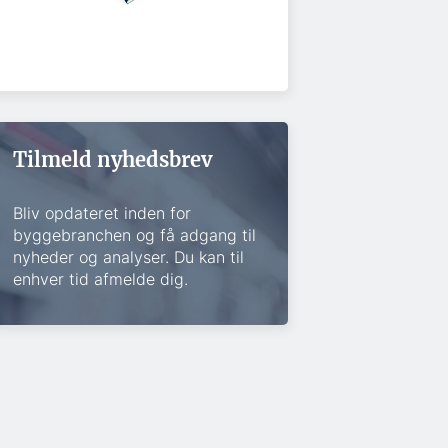
Tilmeld nyhedsbrev
Bliv opdateret inden for
byggebranchen og få adgang til
nyheder og analyser. Du kan til
enhver tid afmelde dig.