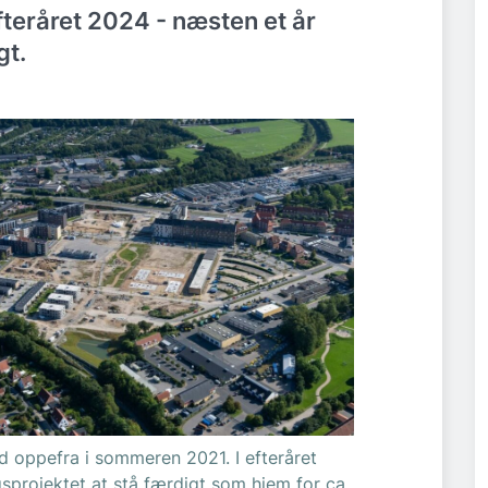
teråret 2024 - næsten et år
gt.
 oppefra i sommeren 2021. I efteråret
sprojektet at stå færdigt som hjem for ca.