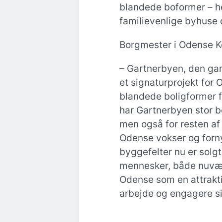
blandede boformer – he
familievenlige byhuse
Borgmester i Odense K
– Gartnerbyen, den gam
et signaturprojekt for
blandede boligformer fo
har Gartnerbyen stor be
men også for resten af
Odense vokser og fornye
byggefelter nu er solgt
mennesker, både nuvæ
Odense som en attraktiv 
arbejde og engagere si