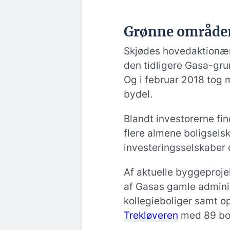
Grønne områder
Skjødes hovedaktionæ
den tidligere Gasa-gru
Og i februar 2018 tog m
bydel.
Blandt investorerne fi
flere almene boligselsk
investeringsselskaber
Af aktuelle byggeproj
af Gasas gamle adminis
kollegieboliger samt o
Trekløveren
med 89 bol