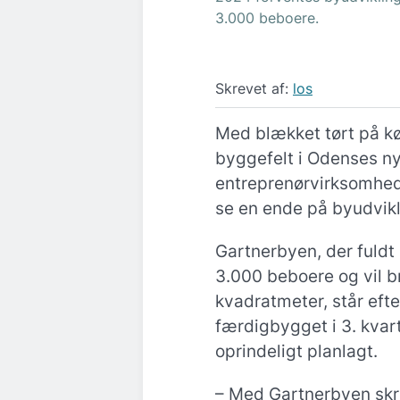
3.000 beboere.
Skrevet af:
los
Med blækket tørt på kø
byggefelt i Odenses n
entreprenørvirksomhed
se en ende på byudvik
Gartnerbyen, der fuldt
3.000 beboere og vil b
kvadratmeter, står eft
færdigbygget i 3. kvart
oprindeligt planlagt.
– Med Gartnerbyen skriv