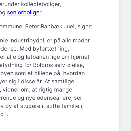
runder kollegieboliger,
 og
seniorboliger
.
ommune, Peter Rahbæk Juel, siger:
le industribydel, er på alle måder
 Odense. Med byfortætning,
r alle og letbanen lige om hjørnet
tydning for Bolbros selvfølelse,
 byen som et billede på, hvordan
r sig i disse år. At samtlige
, vidner om, at rigtig mange
rende og nye odenseanere, ser
by at studere i, stifte familie i,
g i.