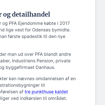
 og detailhandel
r og PFA Ejendomme købte i 2017
nd lige vest for Odenses bymidte.
an første spadestik til den nye
nder man ud over PFA blandt andre
aber, Industriens Pension, private
 og byggefirmaet Danhaus.
ekter kan nævnes omdannelsen af en
trationsbygninger til
pførelsen af
tre punkthuse kaldet
iger ved indkørslen til området.