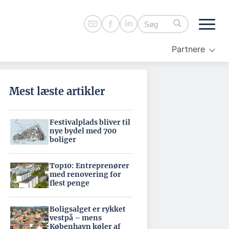
Partnere
Mest læste artikler
Festivalplads bliver til
nye bydel med 700
boliger
Top10: Entreprenører
med renovering for
flest penge
Boligsalget er rykket
vestpå – mens
København køler af