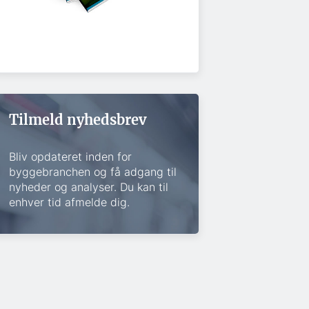
Tilmeld nyhedsbrev
Bliv opdateret inden for
byggebranchen og få adgang til
nyheder og analyser. Du kan til
enhver tid afmelde dig.