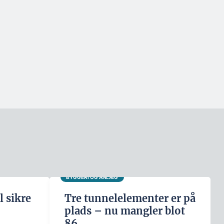
BYGGERI OG ANLÆG
l sikre
Tre tunnelelementer er på
plads – nu mangler blot
86