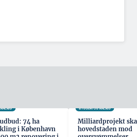
G ANLÆG
BYGGERI OG ANLÆG
udbud: 74 ha
Milliardprojekt ska
kling i København
hovedstaden mod
500 m2 renovering i
oversvømmelser