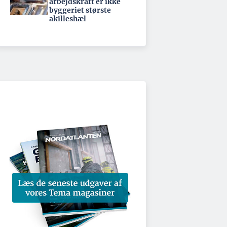
arbejdskraft er ikke
byggeriet største
akilleshæl