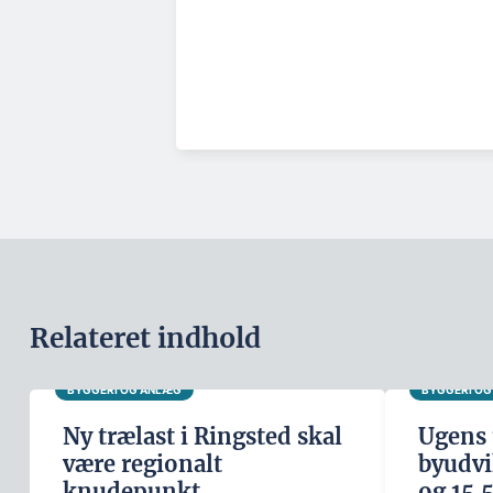
Relateret indhold
BYGGERI OG ANLÆG
BYGGERI O
Ny trælast i Ringsted skal
Ugens 
være regionalt
byudvi
knudepunkt
og 15.