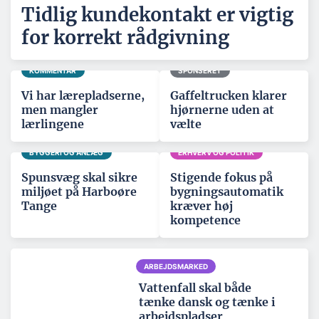
Tidlig kundekontakt er vigtig
for korrekt rådgivning
KOMMENTAR
SPONSERET
Vi har lærepladserne,
Gaffeltrucken klarer
men mangler
hjørnerne uden at
lærlingene
vælte
BYGGERI OG ANLÆG
ERHVERV OG POLITIK
Spunsvæg skal sikre
Stigende fokus på
miljøet på Harboøre
bygningsautomatik
Tange
kræver høj
kompetence
ARBEJDSMARKED
Vattenfall skal både
tænke dansk og tænke i
arbejdspladser