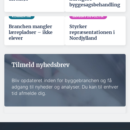
byggesagsbehandling
KOMMENTAR
ERHVERV OG POLITIK
Branchen mangler
Styrker
lærepladser – ikke
repræsentationen i
elever
Nordjylland
Tilmeld nyhedsbrev
Bliv opdateret inden for byggebranchen og få
adgang til nyheder og analyser. Du kan til enhver
tid afmelde dig.