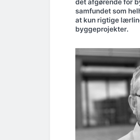
det afgørende for 
samfundet som helhe
at kun rigtige lærli
byggeprojekter.