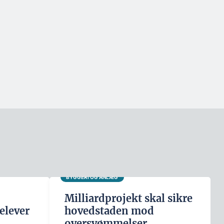
BYGGERI OG ANLÆG
Milliardprojekt skal sikre
elever
hovedstaden mod
oversvømmelser