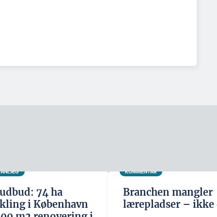
G ANLÆG
KOMMENTAR
udbud: 74 ha
Branchen mangler
kling i København
lærepladser – ikke 
500 m2 renovering i