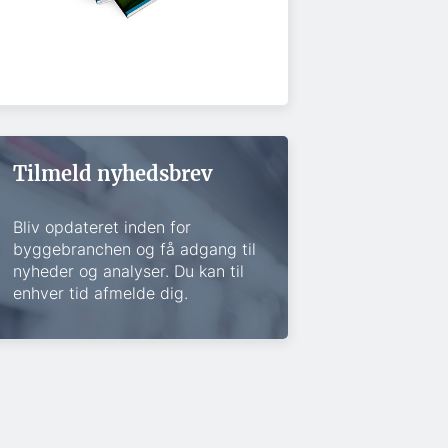
Tilmeld nyhedsbrev
Bliv opdateret inden for
byggebranchen og få adgang til
nyheder og analyser. Du kan til
enhver tid afmelde dig.