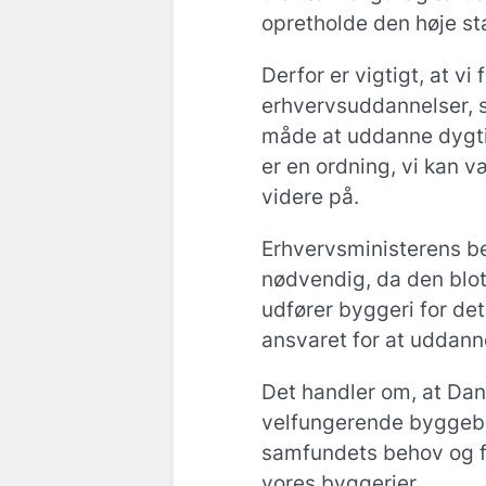
opretholde den høje sta
Derfor er vigtigt, at v
erhvervsuddannelser, s
måde at uddanne dygti
er en ordning, vi kan v
videre på.
Erhvervsministerens be
nødvendig, da den blot 
udfører byggeri for det 
ansvaret for at uddann
Det handler om, at Da
velfungerende byggeb
samfundets behov og fa
vores byggerier.