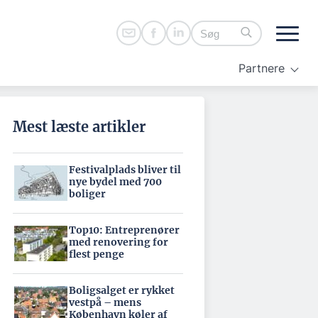
Partnere
Mest læste artikler
Festivalplads bliver til
nye bydel med 700
boliger
Top10: Entreprenører
med renovering for
flest penge
Boligsalget er rykket
vestpå – mens
København køler af