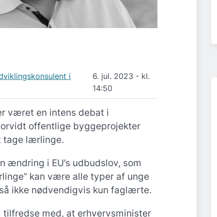
viklingskonsulent i
6. jul. 2023 - kl.
14:50
er været en intens debat i
rvidt offentlige byggeprojekter
t tage lærlinge.
en ændring i EU’s udbudslov, som
lærlinge” kan være alle typer af unge
så ikke nødvendigvis kun faglærte.
 tilfredse med, at erhvervsminister