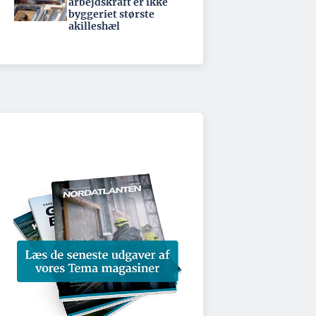
arbejdskraft er ikke
byggeriet største
akilleshæl