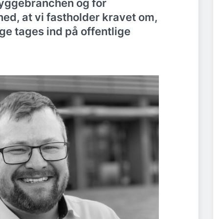
byggebranchen og for
d, at vi fastholder kravet om,
nge tages ind på offentlige