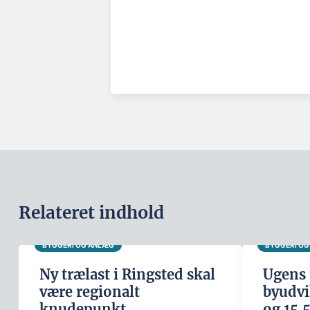
Relateret indhold
BYGGERI OG ANLÆG
BYGGERI O
Ny trælast i Ringsted skal
Ugens 
være regionalt
byudvi
knudepunkt
og 15.