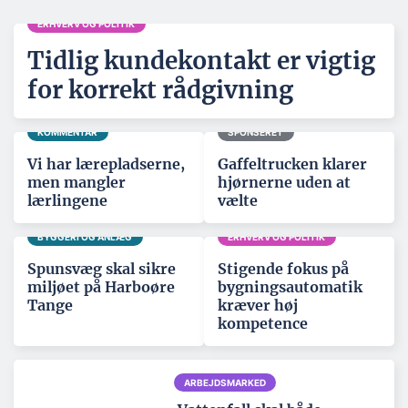
ERHVERV OG POLITIK
Tidlig kundekontakt er vigtig
for korrekt rådgivning
KOMMENTAR
SPONSERET
Vi har lærepladserne,
Gaffeltrucken klarer
men mangler
hjørnerne uden at
lærlingene
vælte
BYGGERI OG ANLÆG
ERHVERV OG POLITIK
Spunsvæg skal sikre
Stigende fokus på
miljøet på Harboøre
bygningsautomatik
Tange
kræver høj
kompetence
ARBEJDSMARKED