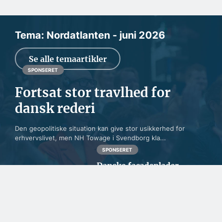
Tema: Nordatlanten - juni 2026
Se alle temaartikler
SPONSERET
Fortsat stor travlhed for
dansk rederi
Den geopolitiske situation kan give stor usikkerhed for
erhvervslivet, men NH Towage i Svendborg kla...
SPONSERET
Danske facadeplader
beskytter byggeriet i
Nordatlanten
SPONSERET
To kendte virksomheder