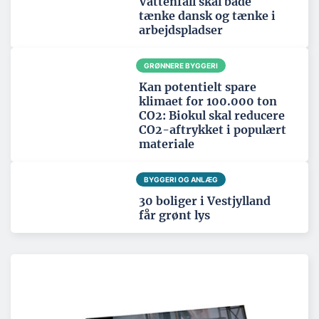
Vattenfall skal både
tænke dansk og tænke i
arbejdspladser
GRØNNERE BYGGERI
Kan potentielt spare
klimaet for 100.000 ton
CO2: Biokul skal reducere
CO2-aftrykket i populært
materiale
BYGGERI OG ANLÆG
30 boliger i Vestjylland
får grønt lys