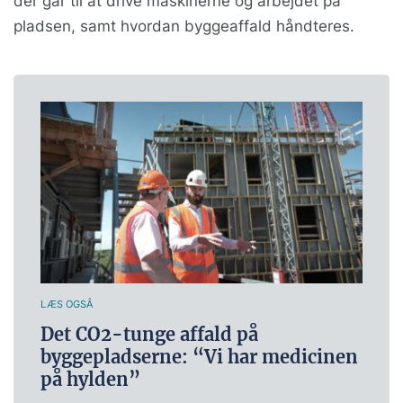
der går til at drive maskinerne og arbejdet på
pladsen, samt hvordan byggeaffald håndteres.
LÆS OGSÅ
Det CO2-tunge affald på
byggepladserne: “Vi har medicinen
på hylden”