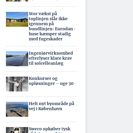
Stor vækst på
toplinjen slår ikke
igennem på
bundlinjen: Eurodan-
huse kæmper stadig
med fugeskader
Ingeniørvirksomhed
efterlyser klare krav
til solcelleanlæg
Konkurser og
opløsninger – uge 30
Helt nyt byområde på
vej i København
Sweco opkøber tysk