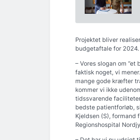
Projektet bliver realis
budgetaftale for 2024.
– Vores slogan om ”et b
faktisk noget, vi mener
mange gode kræfter tr
kommer vi ikke udenom
tidssvarende facilitete
bedste patientforløb, 
Kjeldsen (S), formand 
Regionshospital Nordjy
– Det har vi nu udsigt t