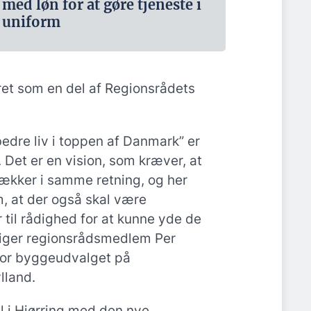
med løn for at gøre tjeneste i
uniform
eret som en del af Regionsrådets
edre liv i toppen af Danmark” er
. Det er en vision, som kræver, at
ækker i samme retning, og her
, at der også skal være
r til rådighed for at kunne yde de
siger regionsrådsmedlem Per
for byggeudvalget på
lland.
il i Hjørring med den nye