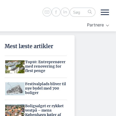
Partnere
Mest læste artikler
Top10: Entreprenører
med renovering for
flest penge
Festivalplads bliver til
nye bydel med 700
boliger
Boligsalget er rykket
vestpå – mens
København køler af