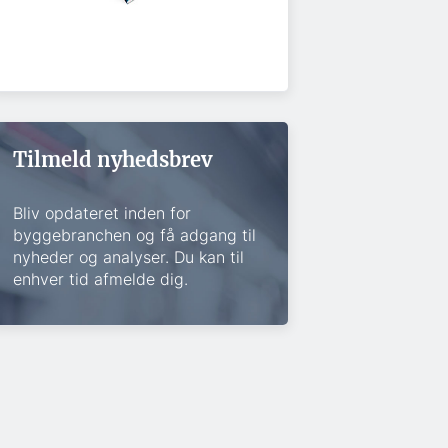
Tilmeld nyhedsbrev
Bliv opdateret inden for
byggebranchen og få adgang til
nyheder og analyser. Du kan til
enhver tid afmelde dig.