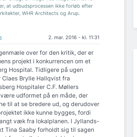
r, at udbudsprocessen ikke forløb efter
 Arkitekter, WHR Architects og Arup.
n
2. mar. 2016 - kl. 11:31
 genmæle over for den kritik, der er
uens projekt i konkurrencen om et
erg Hospital. Tidligere på ugen
 Claes Brylle Hallqvist fra
sberg Hospitaler C.F. Møllers
t være udformet på en måde, der
ne til at se bredere ud, og derudover
projektet ikke kunne bygges, fordi
angt væk fra lokalplanen. I Jyllands-
t Tina Saaby forholdt sig til sagen