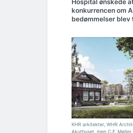
Hospital ønskede at
konkurrencen om Ak
bedømmelser blev t
KHR arkitekter, WHR Archi
Akuthuset, men C.F. Møller