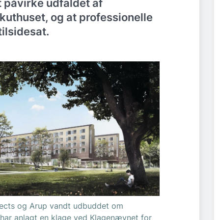
 påvirke udfaldet af
uthuset, og at professionelle
ilsidesat.
tects og Arup vandt udbuddet om
 har anlagt en klage ved Klagenævnet for