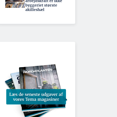
arbejdskraft er ikke
byggeriet største
akilleshæl