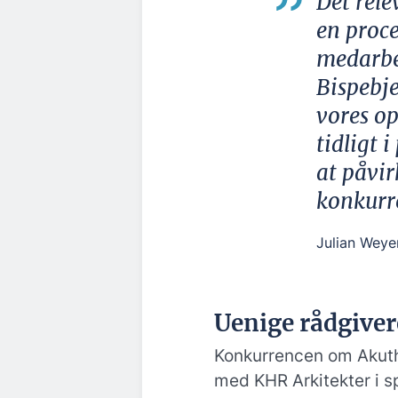
Det rele
en proce
medarbe
Bispebje
vores o
tidligt 
at påvir
konkurr
Julian Weyer
Uenige rådgiver
Konkurrencen om Akuth
med KHR Arkitekter i s