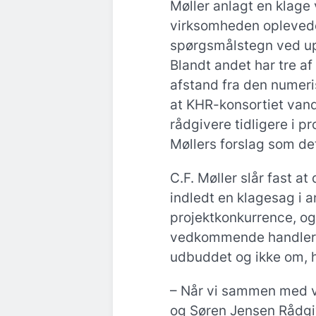
Møller anlagt en klage
virksomheden oplevede
spørgsmålstegn ved up
Blandt andet har tre af
afstand fra den numeris
at KHR-konsortiet vand
rådgivere tidligere i p
Møllers forslag som de
C.F. Møller slår fast a
indledt en klagesag i a
projektkonkurrence, og
vedkommende handler 
udbuddet og ikke om, 
– Når vi sammen med v
og Søren Jensen Rådgiv