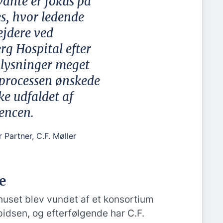
vante er fokus på
s, hvor ledende
jdere ved
rg Hospital efter
plysninger meget
i processen ønskede
ke udfaldet af
encen.
 Partner, C.F. Møller
e
uset blev vundet af et konsortium
pidsen, og efterfølgende har C.F.