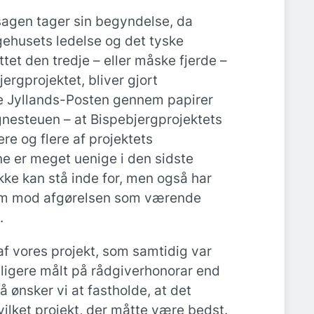
 sagen tager sin begyndelse, da
gehusets ledelse og det tyske
tet den tredje – eller måske fjerde –
rgprojektet, bliver gjort
 Jyllands-Posten gennem papirer
gnesteuen – at Bispebjergprojektets
re og flere af projektets
e er meget uenige i den sidste
ke kan stå inde for, men også har
rem mod afgørelsen som værende
.
 af vores projekt, som samtidig var
illigere målt på rådgiverhonorar end
å ønsker vi at fastholde, at det
hvilket projekt, der måtte være bedst.