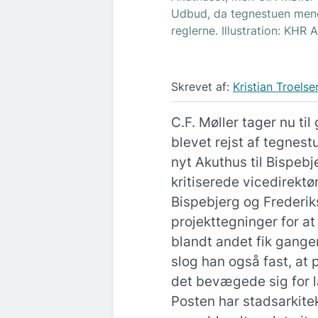
Udbud, da tegnestuen mene
reglerne. Illustration: KHR
Skrevet af:
Kristian Troelse
C.F. Møller tager nu til
blevet rejst af tegnest
nyt Akuthus til Bispebj
kritiserede vicedirektør
Bispebjerg og Frederik
projekttegninger for a
blandt andet fik gange
slog han også fast, at 
det bevægede sig for l
Posten har stadsarkitek