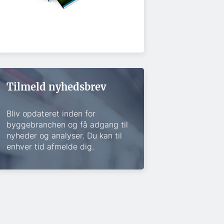
Tilmeld nyhedsbrev
Bliv opdateret inden for
byggebranchen og få adgang til
nyheder og analyser. Du kan til
enhver tid afmelde dig.