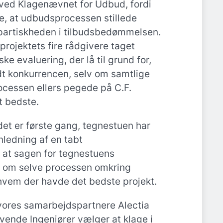
 ved Klagenævnet for Udbud, fordi
, at udbudsprocessen stillede
artiskheden i tilbudsbedømmelsen.
 projektets fire rådgivere taget
ke evaluering, der lå til grund for,
t konkurrencen, selv om samtlige
rocessen ellers pegede på C.F.
t bedste.
t det er første gang, tegnestuen har
nledning af en tabt
 at sagen for tegnestuens
om selve processen omkring
hvem der havde det bedste projekt.
ores samarbejdspartnere Alectia
ende Ingeniører vælger at klage i