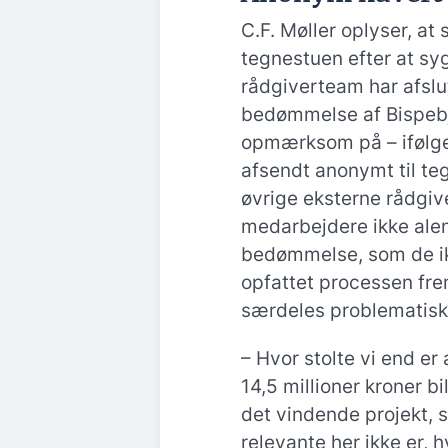
C.F. Møller oplyser, at
tegnestuen efter at sy
rådgiverteam har afslut
bedømmelse af Bispebje
opmærksom på – ifølge
afsendt anonymt til te
øvrige eksterne rådgive
medarbejdere ikke alen
bedømmelse, som de ik
opfattet processen f
særdeles problematisk
– Hvor stolte vi end er
14,5 millioner kroner b
det vindende projekt, s
relevante her ikke er, 