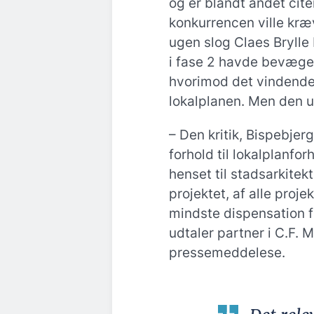
og er blandt andet citere
konkurrencen ville kræ
ugen slog Claes Brylle H
i fase 2 havde bevæget
hvorimod det vindende
lokalplanen. Men den ud
– Den kritik, Bispebjerg
forhold til lokalplanfor
henset til stadsarkitek
projektet, af alle proj
mindste dispensation fr
udtaler partner i C.F. M
pressemeddelese.