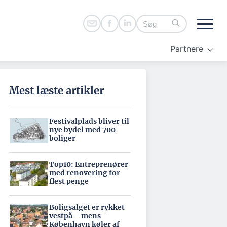
Partnere
Mest læste artikler
Festivalplads bliver til
nye bydel med 700
boliger
Top10: Entreprenører
med renovering for
flest penge
Boligsalget er rykket
vestpå – mens
København køler af