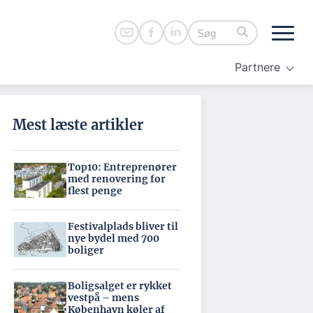
Partnere
Mest læste artikler
Top10: Entreprenører
med renovering for
flest penge
Festivalplads bliver til
nye bydel med 700
boliger
Boligsalget er rykket
vestpå – mens
København køler af