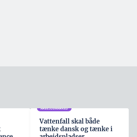
ARBEJDSMARKED
Vattenfall skal både
k
tænke dansk og tænke i
ence
arbejdspladser