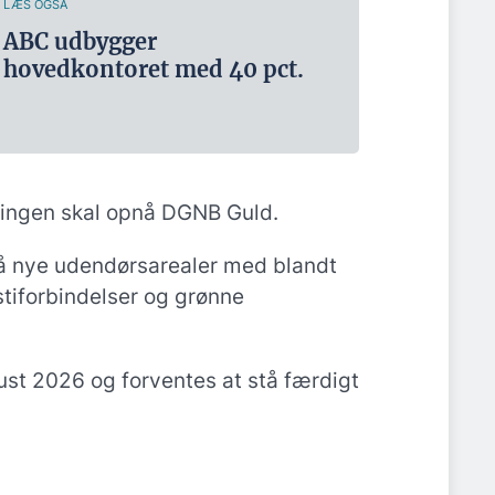
LÆS OGSÅ
ABC udbygger
hovedkontoret med 40 pct.
gningen skal opnå DGNB Guld.
så nye udendørsarealer med blandt
stiforbindelser og grønne
gust 2026 og forventes at stå færdigt
.