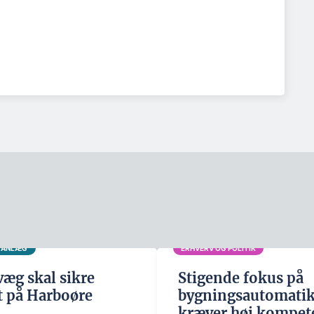
G ANLÆG
ERHVERV OG POLITIK
æg skal sikre
Stigende fokus på
t på Harboøre
bygningsautomati
kræver høj kompet