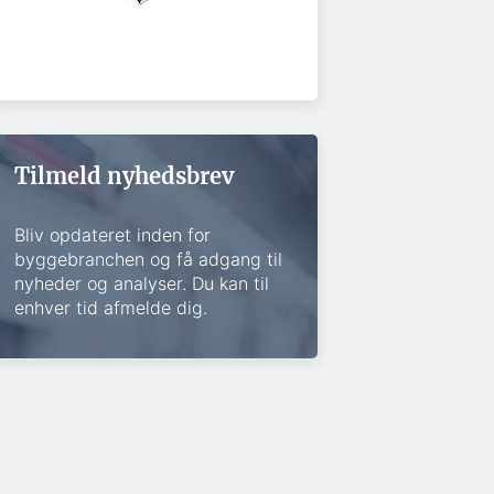
Tilmeld nyhedsbrev
Bliv opdateret inden for
byggebranchen og få adgang til
nyheder og analyser. Du kan til
enhver tid afmelde dig.