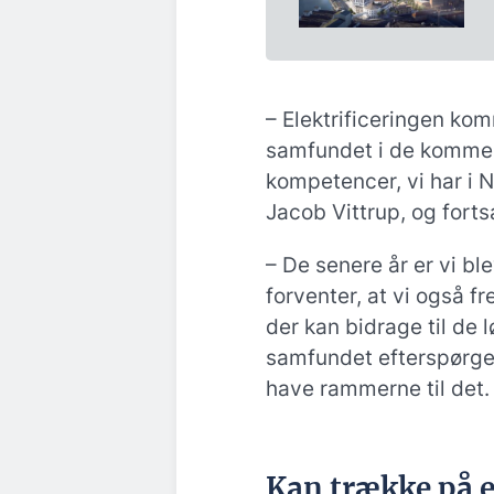
– Elektrificeringen kom
samfundet i de kommen
kompetencer, vi har i N
Jacob Vittrup, og forts
– De senere år er vi bl
forventer, at vi også f
der kan bidrage til de 
samfundet efterspørger.
have rammerne til det.
Kan trække på 