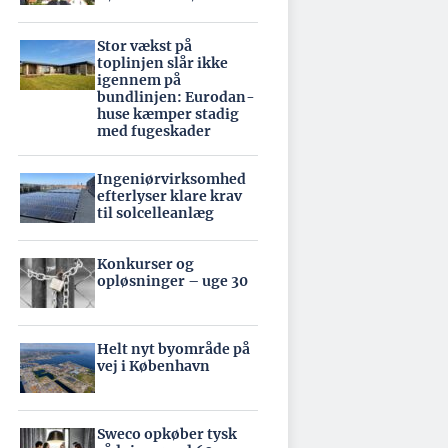
Stor vækst på
toplinjen slår ikke
igennem på
bundlinjen: Eurodan-
huse kæmper stadig
med fugeskader
Ingeniørvirksomhed
efterlyser klare krav
til solcelleanlæg
Konkurser og
opløsninger – uge 30
Helt nyt byområde på
vej i København
Sweco opkøber tysk