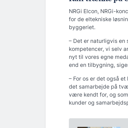
NRGi Elcon, NRGi-konce
for de eltekniske løsn
byggeriet.
– Det er naturligvis en
kompetencer, vi selv a
nyt til vores egne meda
end en tilbygning, sige
– For os er det også et
det samarbejde på tvær
være kendt for, og som v
kunder og samarbejdsp