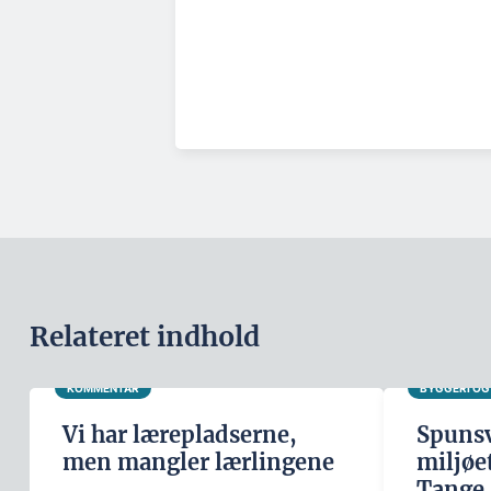
Relateret indhold
KOMMENTAR
BYGGERI O
Vi har lærepladserne,
Spunsv
men mangler lærlingene
miljøe
Tange