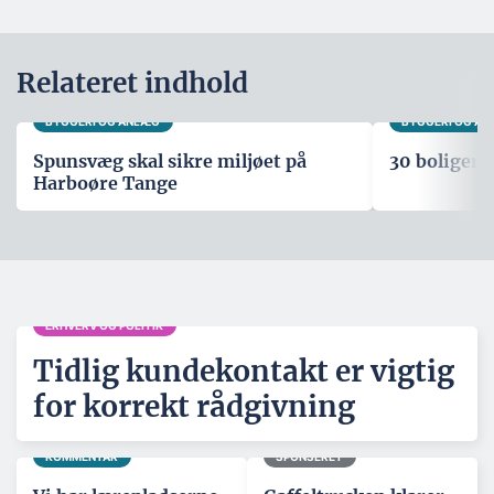
Relateret indhold
BYGGERI OG ANLÆG
BYGGERI OG A
Spunsvæg skal sikre miljøet på
30 boliger i
Harboøre Tange
ERHVERV OG POLITIK
Tidlig kundekontakt er vigtig
for korrekt rådgivning
KOMMENTAR
SPONSERET