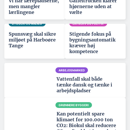
Vi har lærepladserne,
Gaffeltrucken klarer
men mangler
hjørnerne uden at
lærlingene
vælte
BYGGERI OG ANLÆG
ERHVERV OG POLITIK
Spunsvæg skal sikre
Stigende fokus på
miljøet på Harboøre
bygningsautomatik
Tange
kræver høj
kompetence
ARBEJDSMARKED
Vattenfall skal både
tænke dansk og tænke i
arbejdspladser
GRØNNERE BYGGERI
Kan potentielt spare
klimaet for 100.000 ton
CO2: Biokul skal reducere