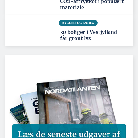
CO2-aftrykket i populært
materiale
BYGGERI OG ANLÆG
30 boliger i Vestjylland
får grønt lys