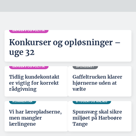
ERHVERV OG POLITIK
Konkurser og opløsninger –
uge 32
ERHVERV OG POLITIK
SPONSERET
Tidlig kundekontakt
Gaffeltrucken klarer
er vigtig for korrekt
hjørnerne uden at
rådgivning
vælte
KOMMENTAR
BYGGERI OG ANLÆG
Vi har lærepladserne,
Spunsvæg skal sikre
men mangler
miljøet på Harboøre
lærlingene
Tange