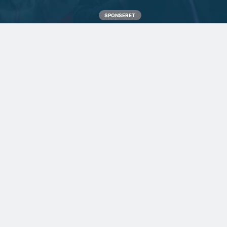
SPONSERET
Et spændende kig i
rådgiverens krystalkugle
SPONSERET
Gulvproducent vægter
både kvalitet og
klimabevidsthed højt
BYGGERI OG ANLÆG
Ny trælast i Ringsted skal
være regionalt knudepunkt
BYGGERI OG ANLÆG
GRØNNERE BYGGERI
Ugens udbud: 74 ha
Videnscenter for