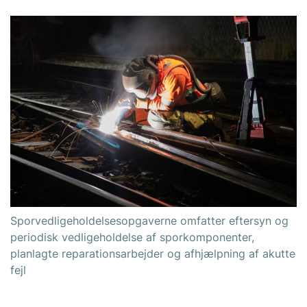
Sporvedligeholdelsesopgaverne omfatter eftersyn og
periodisk vedligeholdelse af sporkomponenter,
planlagte reparationsarbejder og afhjælpning af akutte
fejl