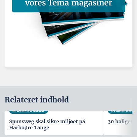
Relateret indhold
BYGGERI OG ANLÆG
BYGGERI OG A
Spunsvæg skal sikre miljøet på
30 boliger i
Harboøre Tange