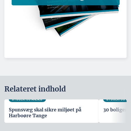
Relateret indhold
BYGGERI OG ANLÆG
BYGGERI OG A
Spunsvæg skal sikre miljøet på
30 boliger i
Harboøre Tange