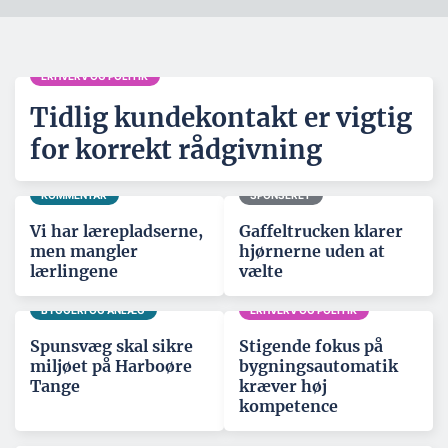
ERHVERV OG POLITIK
Tidlig kundekontakt er vigtig
for korrekt rådgivning
KOMMENTAR
SPONSERET
Vi har lærepladserne,
Gaffeltrucken klarer
men mangler
hjørnerne uden at
lærlingene
vælte
BYGGERI OG ANLÆG
ERHVERV OG POLITIK
Spunsvæg skal sikre
Stigende fokus på
miljøet på Harboøre
bygningsautomatik
Tange
kræver høj
kompetence