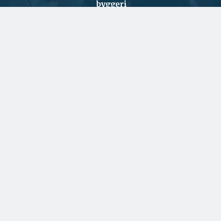
byggeri
SPONSERET
Fortsat stor travlhed for
dansk rederi
SPONSERET
To kendte virksomheder
har lagt
teknikerressourcerne
sammen
BYGGERI OG ANLÆG
Ugens udbud: 74 ha
byudvikling i København og
15.500 m2 renovering i