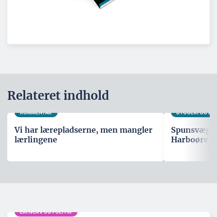
Relateret indhold
KOMMENTAR
BYGGERI OG A
Vi har lærepladserne, men mangler
Spunsvæg sk
lærlingene
Harboøre T
ERHVERV OG POLITIK