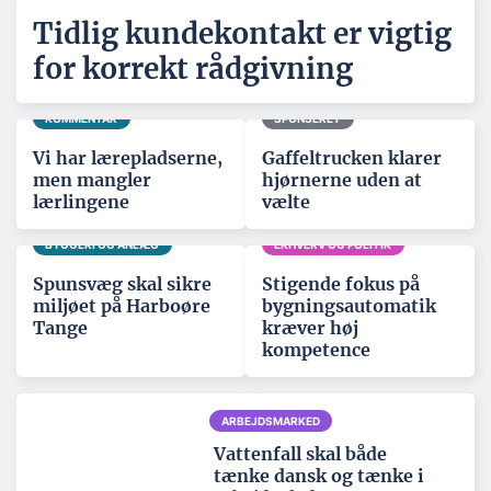
Tidlig kundekontakt er vigtig
for korrekt rådgivning
KOMMENTAR
SPONSERET
Vi har lærepladserne,
Gaffeltrucken klarer
men mangler
hjørnerne uden at
lærlingene
vælte
BYGGERI OG ANLÆG
ERHVERV OG POLITIK
Spunsvæg skal sikre
Stigende fokus på
miljøet på Harboøre
bygningsautomatik
Tange
kræver høj
kompetence
ARBEJDSMARKED
Vattenfall skal både
tænke dansk og tænke i