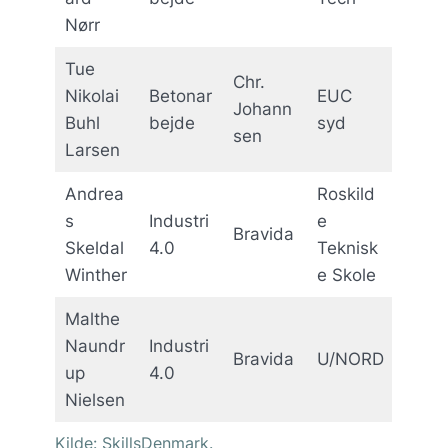
Nørr
Tue
Chr.
Nikolai
Betonar
EUC
Johann
Buhl
bejde
syd
sen
Larsen
Andrea
Roskild
s
Industri
e
Bravida
Skeldal
4.0
Teknisk
Winther
e Skole
Malthe
Naundr
Industri
Bravida
U/NORD
up
4.0
Nielsen
Kilde: SkillsDenmark.