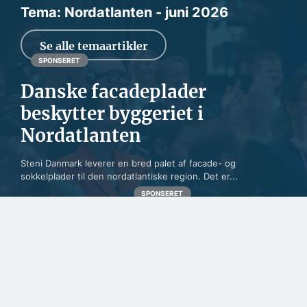
Tema: Nordatlanten - juni 2026
Se alle temaartikler
SPONSERET
Danske facadeplader
beskytter byggeriet i
Nordatlanten
Steni Danmark leverer en bred palet af facade- og
sokkelplader til den nordatlantiske region. Det er...
SPONSERET
Samarbejde handler om
tillid og lokalkendskab
SPONSERET
Naturlig maling kæmper
for fodfæste i nordisk
byggeri