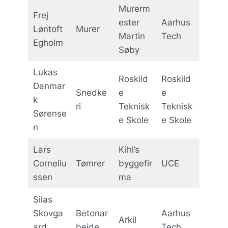
Murerm
Frej
ester
Aarhus
Løntoft
Murer
Martin
Tech
Egholm
Søby
Lukas
Roskild
Roskild
Danmar
Snedke
e
e
k
ri
Teknisk
Teknisk
Sørense
e Skole
e Skole
n
Lars
Kihl’s
Corneliu
Tømrer
byggefir
UCE
ssen
ma
Silas
Skovga
Betonar
Aarhus
Arkil
ard
bejde
Tech