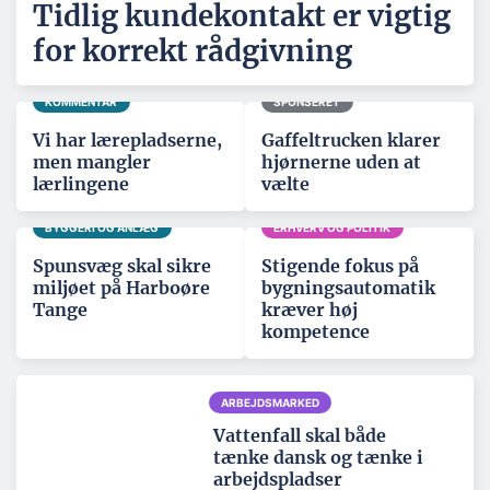
Tidlig kundekontakt er vigtig
for korrekt rådgivning
KOMMENTAR
SPONSERET
Vi har lærepladserne,
Gaffeltrucken klarer
men mangler
hjørnerne uden at
lærlingene
vælte
BYGGERI OG ANLÆG
ERHVERV OG POLITIK
Spunsvæg skal sikre
Stigende fokus på
miljøet på Harboøre
bygningsautomatik
Tange
kræver høj
kompetence
ARBEJDSMARKED
Vattenfall skal både
tænke dansk og tænke i
arbejdspladser