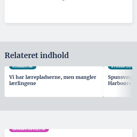
Relateret indhold
KOMMENTAR
BYGGERI OG A
Vi har lærepladserne, men mangler
Spunsvæg sk
lærlingene
Harboøre T
ERHVERV OG POLITIK