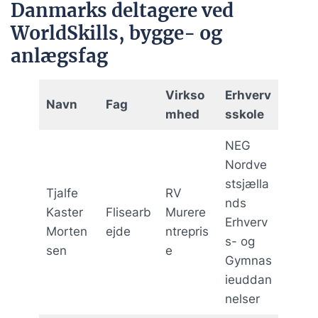
Danmarks deltagere ved
WorldSkills, bygge- og
anlægsfag
Virkso
Erhverv
Navn
Fag
mhed
sskole
NEG
Nordve
stsjælla
Tjalfe
RV
nds
Kaster
Flisearb
Murere
Erhverv
Morten
ejde
ntrepris
s- og
sen
e
Gymnas
ieuddan
nelser