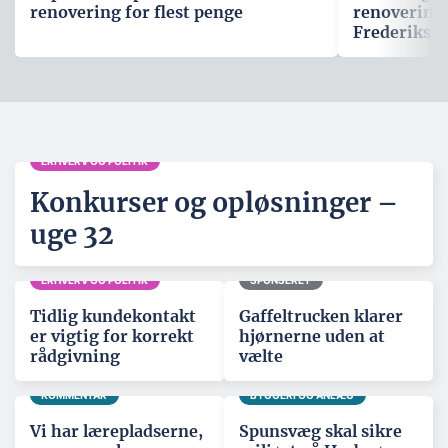
renovering for flest penge
renovering
Frederiks B
ERHVERV OG POLITIK
Konkurser og opløsninger –
uge 32
ERHVERV OG POLITIK
SPONSERET
Tidlig kundekontakt
Gaffeltrucken klarer
er vigtig for korrekt
hjørnerne uden at
rådgivning
vælte
KOMMENTAR
BYGGERI OG ANLÆG
Vi har lærepladserne,
Spunsvæg skal sikre