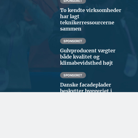
SPONSERET
To kendte virksomheder
har lagt
teknikerressourcerne
sammen
SPONSERET
Gulvproducent vægter
både kvalitet og
klimabevidsthed højt
SPONSERET
Danske facadeplader
beskytter byggeriet i
Nordatlanten
BYGGERI OG ANLÆG
Ny trælast i Ringsted skal