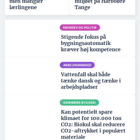
men mangler
miljøet på Harboøre
lærlingene
Tange
ERHVERV OG POLITIK
Stigende fokus på
bygningsautomatik
kræver høj kompetence
ARBEJDSMARKED
Vattenfall skal både
tænke dansk og tænke i
arbejdspladser
GRØNNERE BYGGERI
Kan potentielt spare
klimaet for 100.000 ton
CO2: Biokul skal reducere
CO2-aftrykket i populært
materiale