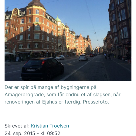
Der er spir på mange af bygningerne på
Amagerbrograde, som får endnu et af slagsen, når
renoveringen af Ejahus er færdig. Pressefoto.
Skrevet af:
Kristian Troelsen
24. sep. 2015 - kl. 09:52