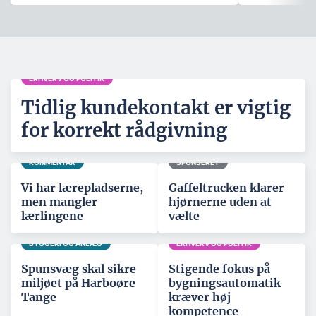
ERHVERV OG POLITIK
Tidlig kundekontakt er vigtig
for korrekt rådgivning
KOMMENTAR
SPONSERET
Vi har lærepladserne,
Gaffeltrucken klarer
men mangler
hjørnerne uden at
lærlingene
vælte
BYGGERI OG ANLÆG
ERHVERV OG POLITIK
Spunsvæg skal sikre
Stigende fokus på
miljøet på Harboøre
bygningsautomatik
Tange
kræver høj
kompetence