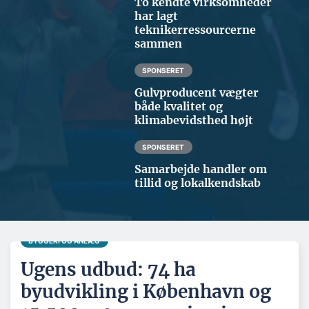
To kendte virksomheder
har lagt
teknikerressourcerne
sammen
SPONSERET
Gulvproducent vægter
både kvalitet og
klimabevidsthed højt
SPONSERET
Samarbejde handler om
tillid og lokalkendskab
BYGGERI OG ANLÆG
Ugens udbud: 74 ha
byudvikling i København og