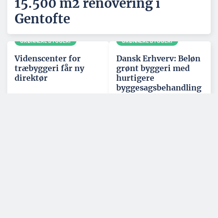
15.500 m2 renovering i
Gentofte
GRØNNERE BYGGERI
GRØNNERE BYGGERI
Videnscenter for
Dansk Erhverv: Beløn
træbyggeri får ny
grønt byggeri med
direktør
hurtigere
byggesagsbehandling
KOMMENTAR
ERHVERV OG POLITIK
Branchen mangler
Styrker
lærepladser – ikke
repræsentationen i
elever
Nordjylland
Tilmeld nyhedsbrev
Bliv opdateret inden for byggebranchen og få