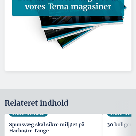
Relateret indhold
BYGGERI OG ANLÆG
BYGGERI OG A
Spunsvæg skal sikre miljøet på
30 boliger i
Harboøre Tange