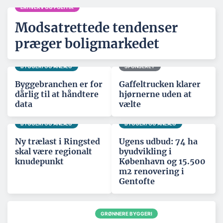
ERHVERV OG POLITIK
Modsatrettede tendenser
præger boligmarkedet
BYGGERI OG ANLÆG
SPONSERET
Byggebranchen er for
Gaffeltrucken klarer
dårlig til at håndtere
hjørnerne uden at
data
vælte
BYGGERI OG ANLÆG
BYGGERI OG ANLÆG
Ny trælast i Ringsted
Ugens udbud: 74 ha
skal være regionalt
byudvikling i
knudepunkt
København og 15.500
m2 renovering i
Gentofte
GRØNNERE BYGGERI