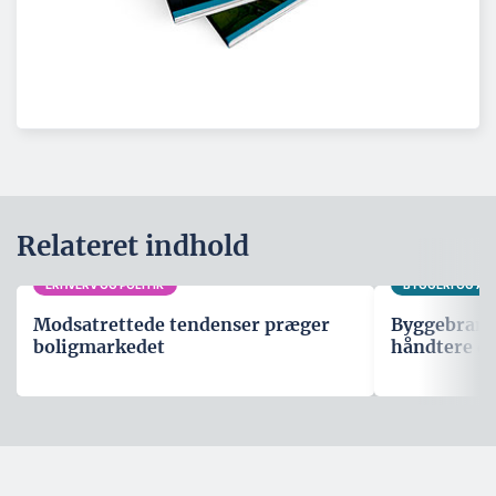
Relateret indhold
ERHVERV OG POLITIK
BYGGERI OG A
Modsatrettede tendenser præger
Byggebranche
boligmarkedet
håndtere d