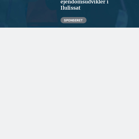
ejendomsudvikler i
Ilulissat
SPONSERET
To kendte virksomheder
har lagt
teknikerressourcerne
sammen
ERHVERV OG POLITIK
Entreprenør med forventet
omsætning på 1 mia. får ny
hovedejer
ENERGI OG KLIMA
ARRANGEMENTER
Kan levere strøm til
Modulbyggeri er godt
1,8 mio. hjem:
for byggeriets grønne