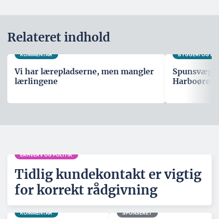
Relateret indhold
KOMMENTAR
BYGGERI OG A
Vi har lærepladserne, men mangler
Spunsvæg sk
lærlingene
Harboøre T
ERHVERV OG POLITIK
Tidlig kundekontakt er vigtig
for korrekt rådgivning
KOMMENTAR
SPONSERET