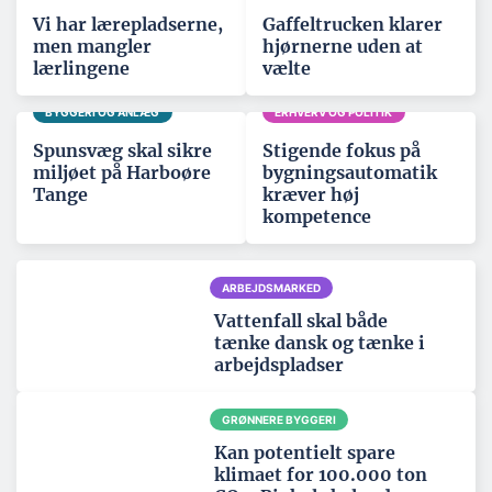
Vi har lærepladserne,
Gaffeltrucken klarer
men mangler
hjørnerne uden at
lærlingene
vælte
BYGGERI OG ANLÆG
ERHVERV OG POLITIK
Spunsvæg skal sikre
Stigende fokus på
miljøet på Harboøre
bygningsautomatik
Tange
kræver høj
kompetence
ARBEJDSMARKED
Vattenfall skal både
tænke dansk og tænke i
arbejdspladser
GRØNNERE BYGGERI
Kan potentielt spare
klimaet for 100.000 ton