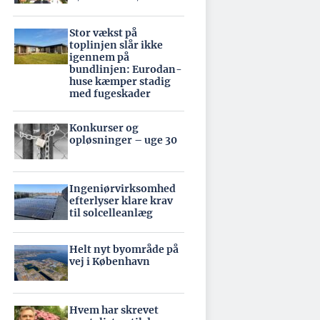
Stor vækst på
toplinjen slår ikke
igennem på
bundlinjen: Eurodan-
huse kæmper stadig
med fugeskader
Konkurser og
opløsninger – uge 30
Ingeniørvirksomhed
efterlyser klare krav
til solcelleanlæg
Helt nyt byområde på
vej i København
Hvem har skrevet