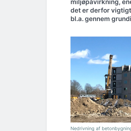
miljøpåvirkning, en
det er derfor vigti
bl.a. gennem grund
Nedrivning af betonbygning