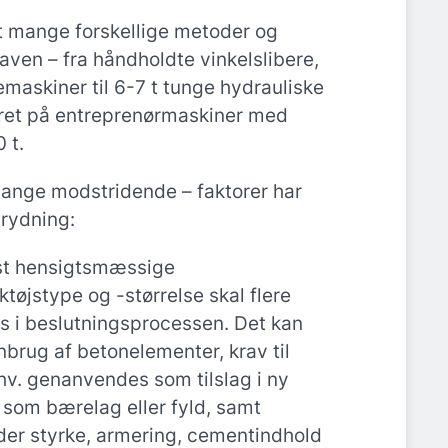
at mange forskellige metoder og
aven – fra håndholdte vinkelslibere,
maskiner til 6-7 t tunge hydrauliske
ret på entreprenørmaskiner med
 t.
ange modstridende – faktorer har
rydning:
st hensigtsmæssige
øjstype og -størrelse skal flere
es i beslutningsprocessen. Det kan
rug af betonelementer, krav til
hhv. genanvendes som tilslag i ny
 som bærelag eller fyld, samt
der styrke, armering, cementindhold