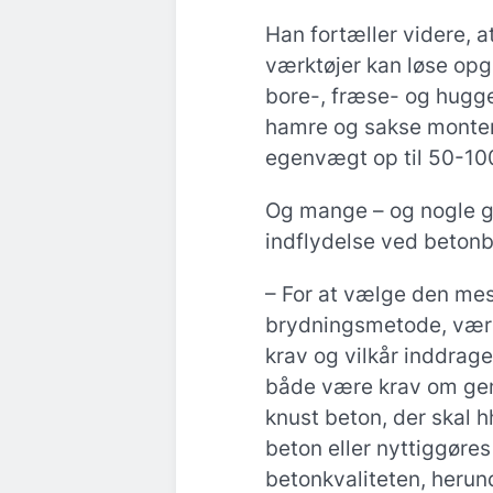
Han fortæller videre, 
værktøjer kan løse opg
bore-, fræse- og hugge
hamre og sakse monte
egenvægt op til 50-100
Og mange – og nogle g
indflydelse ved betonb
– For at vælge den me
brydningsmetode, værkt
krav og vilkår inddrag
både være krav om genb
knust beton, der skal 
beton eller nyttiggøres
betonkvaliteten, herun