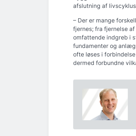
afslutning af livscyklu
– Der er mange forskel
fjernes; fra fjernelse a
omfattende indgreb i s
fundamenter og anlægs
ofte løses i forbindels
dermed forbundne vilkår