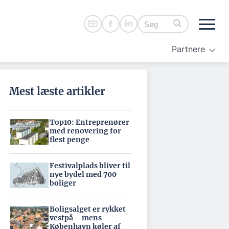
Partnere
Mest læste artikler
Top10: Entreprenører
med renovering for
flest penge
Festivalplads bliver til
nye bydel med 700
boliger
Boligsalget er rykket
vestpå – mens
København køler af