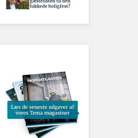
gæstelisten til den
lukkede boligfest?