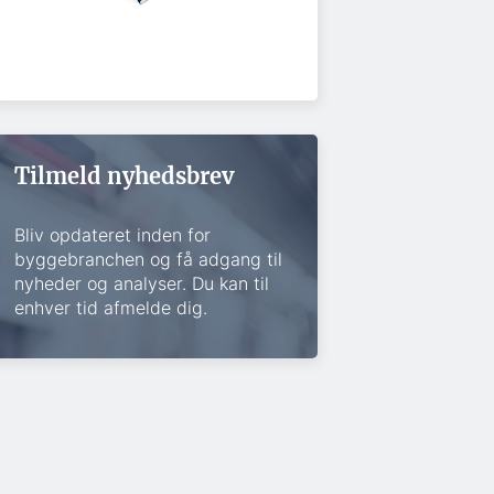
Tilmeld nyhedsbrev
Bliv opdateret inden for
byggebranchen og få adgang til
nyheder og analyser. Du kan til
enhver tid afmelde dig.