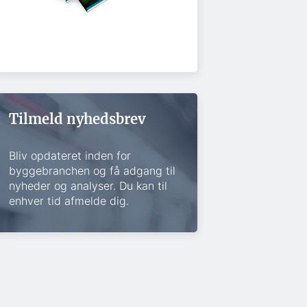
Tilmeld nyhedsbrev
Bliv opdateret inden for
byggebranchen og få adgang til
nyheder og analyser. Du kan til
enhver tid afmelde dig.