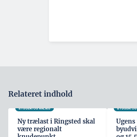
Relateret indhold
BYGGERI OG ANLÆG
BYGGERI O
Ny trælast i Ringsted skal
Ugens 
være regionalt
byudvi
knudepunkt
og 15.