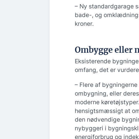
– Ny standardgarage 
bade-, og omklædningsf
kroner.
Ombygge eller 
Eksisterende bygninger
omfang, det er vurder
– Flere af bygningerne e
ombygning, eller deres
moderne køretøjstyper.
hensigtsmæssigt at omb
den nødvendige bygnin
nybyggeri i bygningsk
energiforbrug og indek