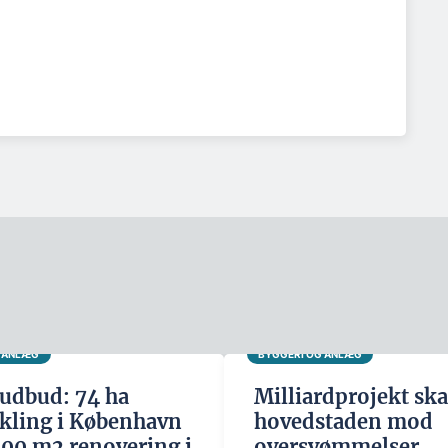
G ANLÆG
BYGGERI OG ANLÆG
udbud: 74 ha
Milliardprojekt ska
kling i København
hovedstaden mod
500 m2 renovering i
oversvømmelser