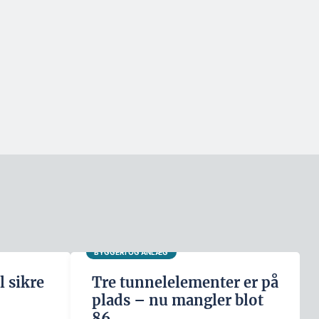
BYGGERI OG ANLÆG
l sikre
Tre tunnelelementer er på
plads – nu mangler blot
86