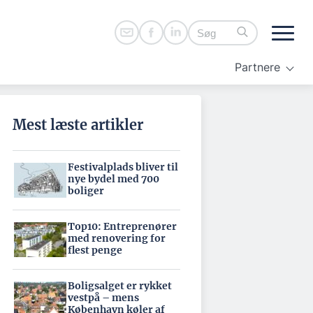
Partnere
Mest læste artikler
Festivalplads bliver til
nye bydel med 700
boliger
Top10: Entreprenører
med renovering for
flest penge
Boligsalget er rykket
vestpå – mens
København køler af