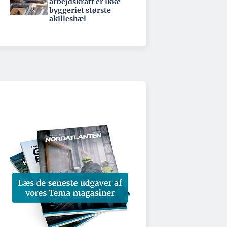
arbejdskraft er ikke
byggeriet største
akilleshæl