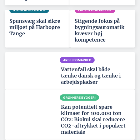
BYGGERI OG ANLÆG
ERHVERV OG POLITIK
Spunsvæg skal sikre
Stigende fokus på
miljøet på Harboøre
bygningsautomatik
Tange
kræver høj
kompetence
ARBEJDSMARKED
Vattenfall skal både
tænke dansk og tænke i
arbejdspladser
GRØNNERE BYGGERI
Kan potentielt spare
klimaet for 100.000 ton
CO2: Biokul skal reducere
CO2-aftrykket i populært
materiale