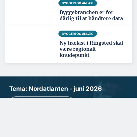
BYGGERI OG ANLÆG
Byggebranchen er for
dårlig til at håndtere data
BYGGERI OG ANLÆG
Ny trælast i Ringsted skal
være regionalt
knudepunkt
Tema: Nordatlanten - juni 2026
Se alle temaartikler
SPONSERET
Født til det krævende byggeri
i Grønland