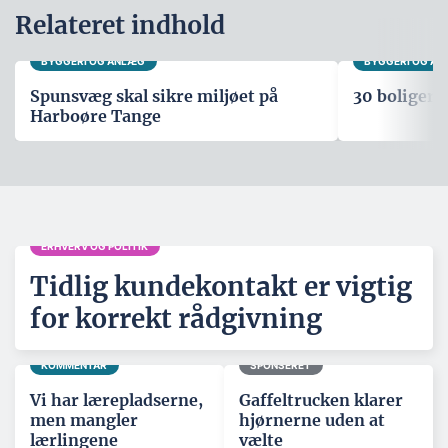
Relateret indhold
BYGGERI OG ANLÆG
BYGGERI OG A
Spunsvæg skal sikre miljøet på
30 boliger i
Harboøre Tange
ERHVERV OG POLITIK
Tidlig kundekontakt er vigtig
for korrekt rådgivning
KOMMENTAR
SPONSERET
Vi har lærepladserne,
Gaffeltrucken klarer
men mangler
hjørnerne uden at
lærlingene
vælte