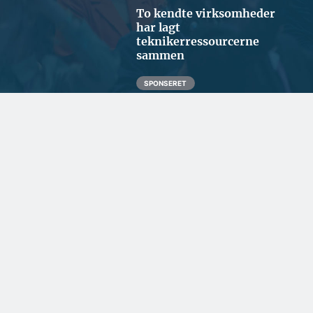
To kendte virksomheder
har lagt
teknikerressourcerne
sammen
SPONSERET
Fra tømrermester til
ejendomsudvikler i
Ilulissat
SPONSERET
Kommunikationen i
Grønland sikres med
dansk teknologi som
backup
BYGGERI OG ANLÆG
Ugens udbud: 74 ha