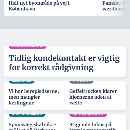
Helt nyt byområde på vej i
Panelet: Hv
København
værdierne,
ERHVERV OG POLITIK
Tidlig kundekontakt er vigtig
for korrekt rådgivning
KOMMENTAR
SPONSERET
Vi har lærepladserne,
Gaffeltrucken klarer
men mangler
hjørnerne uden at
lærlingene
vælte
BYGGERI OG ANLÆG
ERHVERV OG POLITIK
Spunsvæg skal sikre
Stigende fokus på