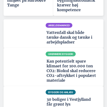
miljøet på Harboøre
bygningsautomatik
Tange
kræver høj
kompetence
ARBEJDSMARKED
Vattenfall skal både
tænke dansk og tænke i
arbejdspladser
GRØNNERE BYGGERI
Kan potentielt spare
klimaet for 100.000 ton
CO2: Biokul skal reducere
CO2-aftrykket i populært
materiale
BYGGERI OG ANLÆG
30 boliger i Vestjylland
får grønt lys