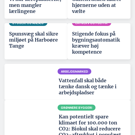
men mangler
hjørnerne uden at
lærlingene
vælte
BYGGERI OG ANLÆG
ERHVERV OG POLITIK
Spunsvæg skal sikre
Stigende fokus på
miljøet på Harboøre
bygningsautomatik
Tange
kræver høj
kompetence
ARBEJDSMARKED
Vattenfall skal både
tænke dansk og tænke i
arbejdspladser
GRØNNERE BYGGERI
Kan potentielt spare
klimaet for 100.000 ton
CO2: Biokul skal reducere
CO2-aftrykket i populært