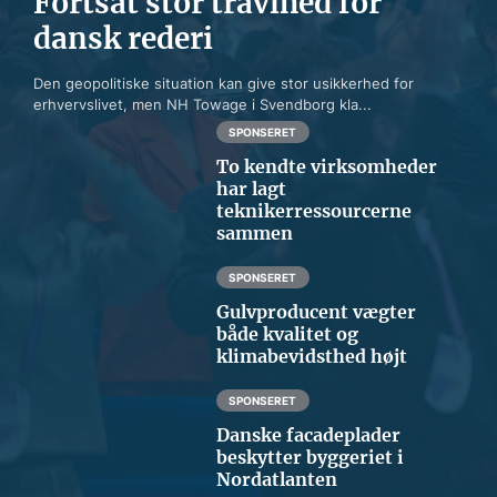
Fortsat stor travlhed for
dansk rederi
Den geopolitiske situation kan give stor usikkerhed for
erhvervslivet, men NH Towage i Svendborg kla...
SPONSERET
To kendte virksomheder
har lagt
teknikerressourcerne
sammen
SPONSERET
Gulvproducent vægter
både kvalitet og
klimabevidsthed højt
SPONSERET
Danske facadeplader
beskytter byggeriet i
Nordatlanten