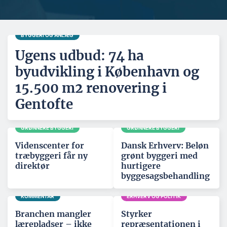
BYGGERI OG ANLÆG
Ugens udbud: 74 ha
byudvikling i København og
15.500 m2 renovering i
Gentofte
GRØNNERE BYGGERI
GRØNNERE BYGGERI
Videnscenter for
Dansk Erhverv: Beløn
træbyggeri får ny
grønt byggeri med
direktør
hurtigere
byggesagsbehandling
KOMMENTAR
ERHVERV OG POLITIK
Branchen mangler
Styrker
lærepladser – ikke
repræsentationen i