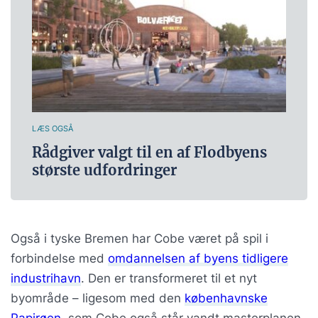
LÆS OGSÅ
Rådgiver valgt til en af Flodbyens
største udfordringer
Også i tyske Bremen har Cobe været på spil i
forbindelse med
omdannelsen af byens tidligere
industrihavn
. Den er transformeret til et nyt
byområde – ligesom med den
københavnske