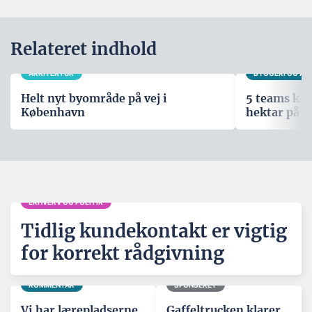
Relateret indhold
ARKITEKTUR
BYGGERI OG A
Helt nyt byområde på vej i
5 teams kæ
København
hektar på 
ERHVERV OG POLITIK
Tidlig kundekontakt er vigtig
for korrekt rådgivning
KOMMENTAR
SPONSERET
Vi har lærepladserne,
Gaffeltrucken klarer