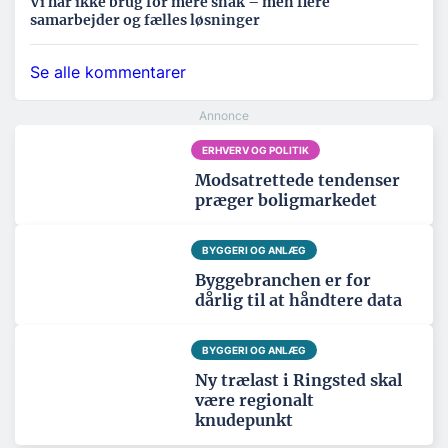
Vi har ikke brug for mere snak – men flere
samarbejder og fælles løsninger
Se alle kommentarer
ERHVERV OG POLITIK
Modsatrettede tendenser
præger boligmarkedet
BYGGERI OG ANLÆG
Byggebranchen er for
dårlig til at håndtere data
BYGGERI OG ANLÆG
Ny trælast i Ringsted skal
være regionalt
knudepunkt