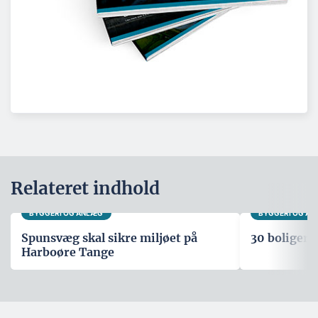
Relateret indhold
BYGGERI OG ANLÆG
BYGGERI OG A
Spunsvæg skal sikre miljøet på
30 boliger i
Harboøre Tange