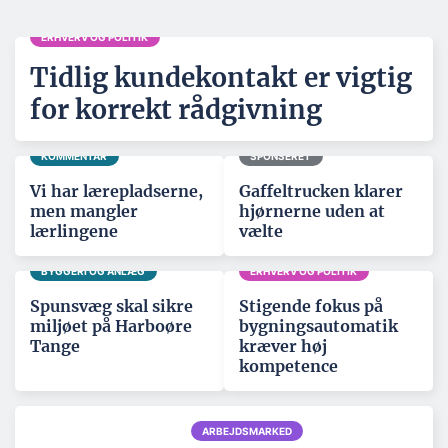
ERHVERV OG POLITIK
Tidlig kundekontakt er vigtig
for korrekt rådgivning
KOMMENTAR
SPONSERET
Vi har lærepladserne,
Gaffeltrucken klarer
men mangler
hjørnerne uden at
lærlingene
vælte
BYGGERI OG ANLÆG
ERHVERV OG POLITIK
Spunsvæg skal sikre
Stigende fokus på
miljøet på Harboøre
bygningsautomatik
Tange
kræver høj
kompetence
ARBEJDSMARKED