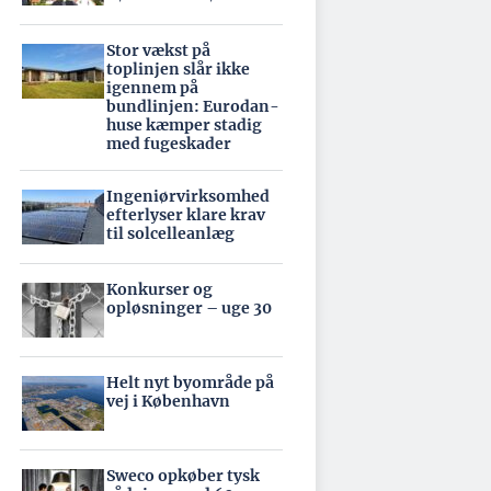
Stor vækst på
toplinjen slår ikke
igennem på
bundlinjen: Eurodan-
huse kæmper stadig
med fugeskader
Ingeniørvirksomhed
efterlyser klare krav
til solcelleanlæg
Konkurser og
opløsninger – uge 30
Helt nyt byområde på
vej i København
Sweco opkøber tysk