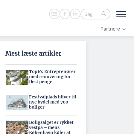
Partnere
Mest læste artikler
Top10: Entreprenører
med renovering for
flest penge
Festivalplads bliver til
nye bydel med 700
boliger
Boligsalget er rykket
vestpå – mens
København køler af