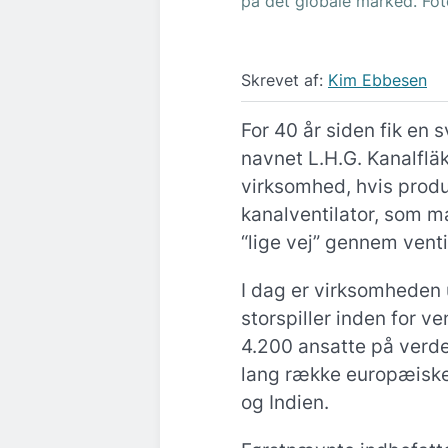
på det globale marked. Fot
Skrevet af:
Kim Ebbesen
For 40 år siden fik en
navnet L.H.G. Kanalflä
virksomhed, hvis prod
kanalventilator, som m
“lige vej” gennem venti
I dag er virksomheden 
storspiller inden for 
4.200 ansatte på verde
lang række europæiske
og Indien.