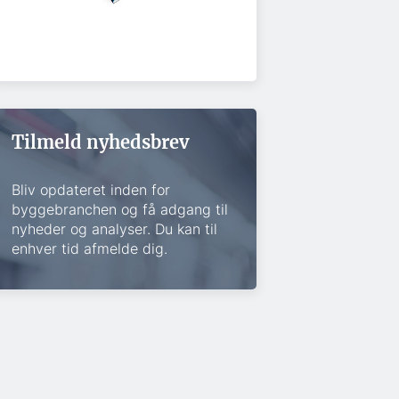
Tilmeld nyhedsbrev
Bliv opdateret inden for
byggebranchen og få adgang til
nyheder og analyser. Du kan til
enhver tid afmelde dig.