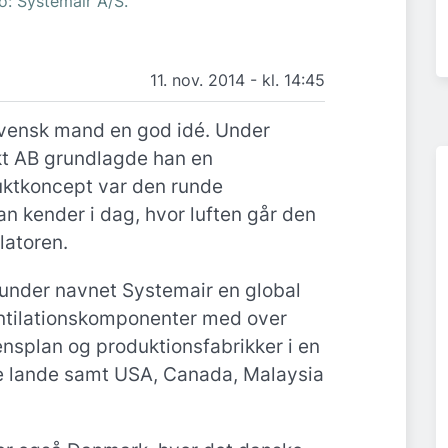
o: Systemair A/S.
11. nov. 2014 - kl. 14:45
 svensk mand en god idé. Under
kt AB grundlagde han en
uktkoncept var den runde
an kender i dag, hvor luften går den
latoren.
under navnet Systemair en global
ventilationskomponenter med over
nsplan og produktionsfabrikker i en
 lande samt USA, Canada, Malaysia