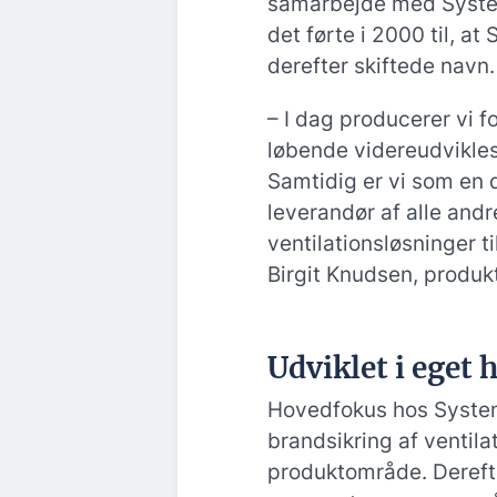
samarbejde med System
det førte i 2000 til, 
derefter skiftede navn.
– I dag producerer vi f
løbende videreudvikles
Samtidig er vi som en 
leverandør af alle and
ventilationsløsninger t
Birgit Knudsen, produk
Udviklet i eget 
Hovedfokus hos System
brandsikring af ventila
produktområde. Dereft