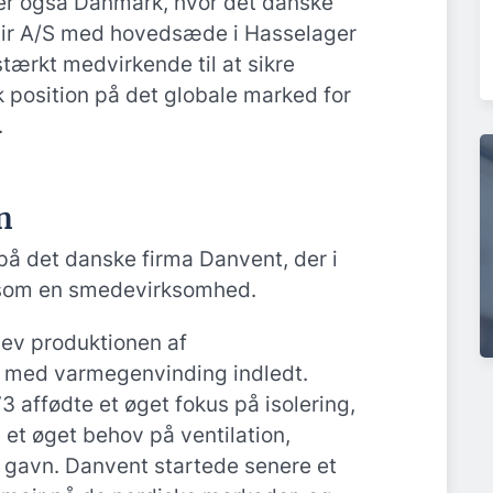
er også Danmark, hvor det danske
ir A/S med hovedsæde i Hasselager
tærkt medvirkende til at sikre
position på det globale marked for
.
n
å det danske firma Danvent, der i
 som en smedevirksomhed.
blev produktionen af
r med varmegenvinding indledt.
73 affødte et øget fokus på isolering,
 et øget behov på ventilation,
l gavn. Danvent startede senere et