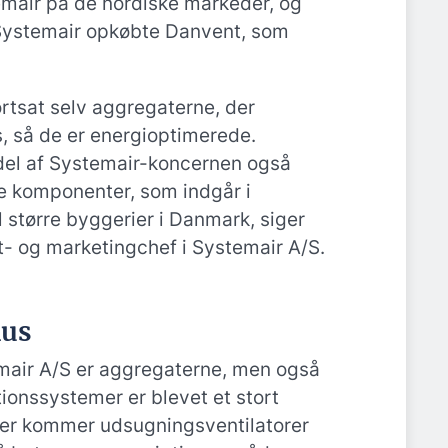
air på de nordiske markeder, og
at Systemair opkøbte Danvent, som
ortsat selv aggregaterne, der
, så de er energioptimerede.
del af Systemair-koncernen også
re komponenter, som indgår i
il større byggerier i Danmark, siger
t- og marketingchef i Systemair A/S.
hus
air A/S er aggregaterne, men også
tionssystemer er blevet et stort
er kommer udsugningsventilatorer