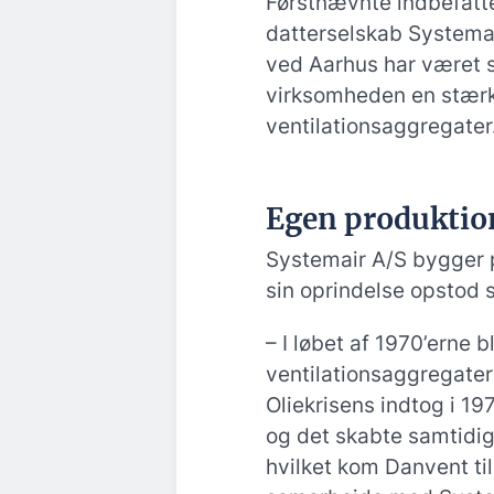
Førstnævnte indbefatt
datterselskab Systema
ved Aarhus har været s
virksomheden en stærk 
ventilationsaggregater
Egen produktio
Systemair A/S bygger p
sin oprindelse opstod
– I løbet af 1970’erne 
ventilationsaggregate
Oliekrisens indtog i 19
og det skabte samtidig
hvilket kom Danvent ti