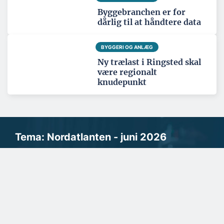
Byggebranchen er for
dårlig til at håndtere data
BYGGERI OG ANLÆG
Ny trælast i Ringsted skal
være regionalt
knudepunkt
Tema: Nordatlanten - juni 2026
Se alle temaartikler
SPONSERET
Naturlig maling kæmper for
fodfæste i nordisk byggeri