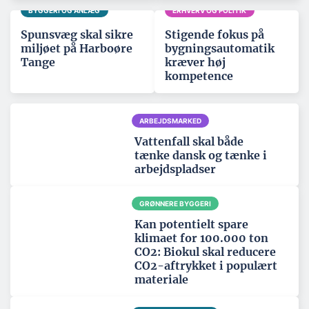
BYGGERI OG ANLÆG
ERHVERV OG POLITIK
Spunsvæg skal sikre
Stigende fokus på
miljøet på Harboøre
bygningsautomatik
Tange
kræver høj
kompetence
ARBEJDSMARKED
Vattenfall skal både
tænke dansk og tænke i
arbejdspladser
GRØNNERE BYGGERI
Kan potentielt spare
klimaet for 100.000 ton
CO2: Biokul skal reducere
CO2-aftrykket i populært
materiale