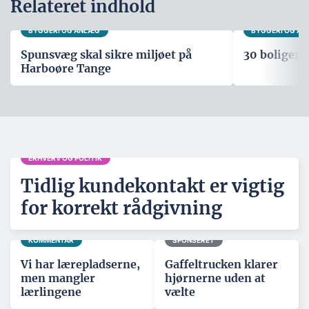
Relateret indhold
BYGGERI OG ANLÆG
BYGGERI OG A
Spunsvæg skal sikre miljøet på
30 boliger i
Harboøre Tange
ERHVERV OG POLITIK
Tidlig kundekontakt er vigtig
for korrekt rådgivning
KOMMENTAR
SPONSERET
Vi har lærepladserne,
Gaffeltrucken klarer
men mangler
hjørnerne uden at
lærlingene
vælte