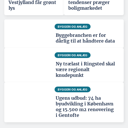
Vestjylland får grønt
tendenser præger
lys
boligmarkedet
BYGGERI OG ANLÆG
Byggebranchen er for
dårlig til at håndtere data
BYGGERI OG ANLÆG
Ny trælast i Ringsted skal
være regionalt
knudepunkt
BYGGERI OG ANLÆG
Ugens udbud: 74 ha
byudvikling i København
og 15.500 m2 renovering
i Gentofte