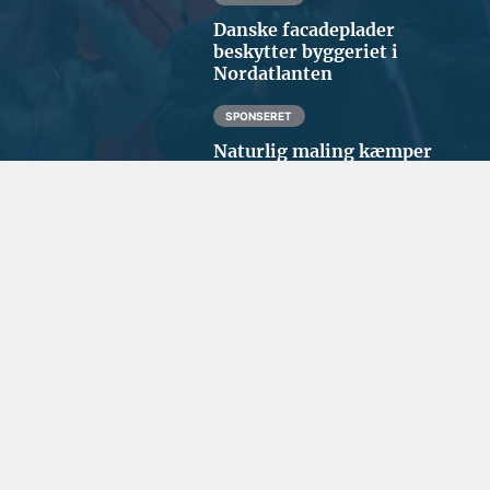
Danske facadeplader
beskytter byggeriet i
Nordatlanten
SPONSERET
Naturlig maling kæmper
for fodfæste i nordisk
byggeri
SPONSERET
Et spændende kig i
rådgiverens krystalkugle
ERHVERV OG POLITIK
Styrker repræsentationen i
Nordjylland