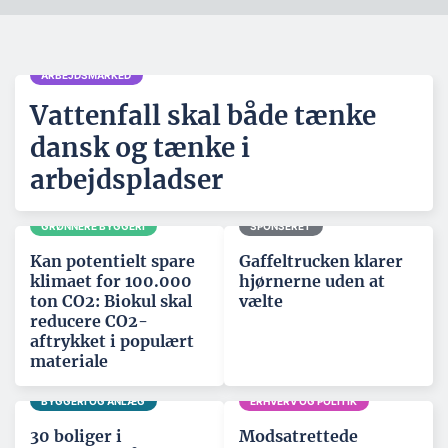
ARBEJDSMARKED
Vattenfall skal både tænke
dansk og tænke i
arbejdspladser
GRØNNERE BYGGERI
SPONSERET
Kan potentielt spare
Gaffeltrucken klarer
klimaet for 100.000
hjørnerne uden at
ton CO2: Biokul skal
vælte
reducere CO2-
aftrykket i populært
materiale
BYGGERI OG ANLÆG
ERHVERV OG POLITIK
30 boliger i
Modsatrettede