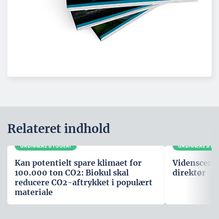
Relateret indhold
GRØNNERE BYGGERI
GRØNNERE BYG
Kan potentielt spare klimaet for
Videnscente
100.000 ton CO2: Biokul skal
direktør
reducere CO2-aftrykket i populært
materiale