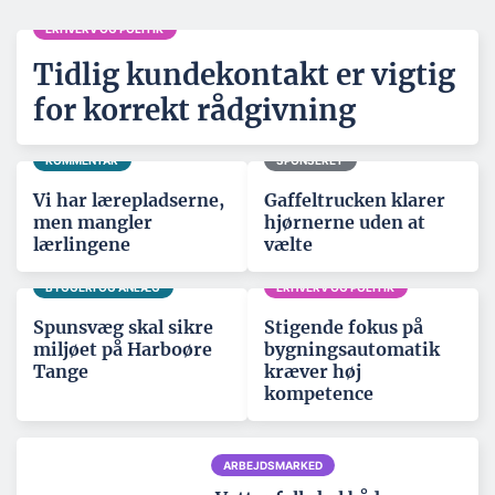
ERHVERV OG POLITIK
Tidlig kundekontakt er vigtig
for korrekt rådgivning
KOMMENTAR
SPONSERET
Vi har lærepladserne,
Gaffeltrucken klarer
men mangler
hjørnerne uden at
lærlingene
vælte
BYGGERI OG ANLÆG
ERHVERV OG POLITIK
Spunsvæg skal sikre
Stigende fokus på
miljøet på Harboøre
bygningsautomatik
Tange
kræver høj
kompetence
ARBEJDSMARKED