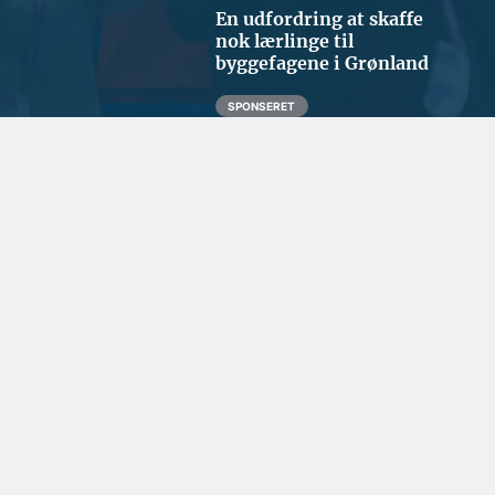
En udfordring at skaffe
nok lærlinge til
byggefagene i Grønland
SPONSERET
Danske facadeplader
beskytter byggeriet i
Nordatlanten
BYGGERI OG ANLÆG
Ugens udbud: 74 ha
byudvikling i København og
15.500 m2 renovering i
Gentofte
GRØNNERE BYGGERI
GRØNNERE BYGGERI