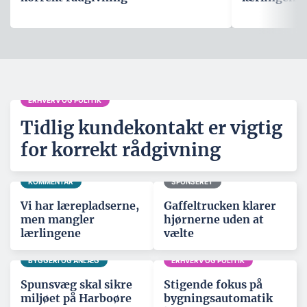
ERHVERV OG POLITIK
Tidlig kundekontakt er vigtig
for korrekt rådgivning
KOMMENTAR
SPONSERET
Vi har lærepladserne,
Gaffeltrucken klarer
men mangler
hjørnerne uden at
lærlingene
vælte
BYGGERI OG ANLÆG
ERHVERV OG POLITIK
Spunsvæg skal sikre
Stigende fokus på
miljøet på Harboøre
bygningsautomatik