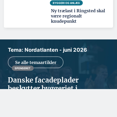
BYGGERI OG ANLÆG
Ny trælast i Ringsted skal
være regionalt
knudepunkt
Tema: Nordatlanten - juni 2026
Se alle temaartikler
SPONSERET
Danske facadeplader
beskytter byggeriet i
Nordatlanten
Steni Danmark leverer en bred palet af facade- og
sokkelplader til den nordatlantiske region. Det er...