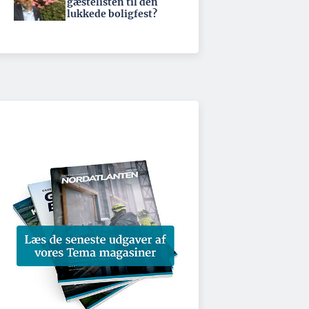
gæstelisten til den
lukkede boligfest?