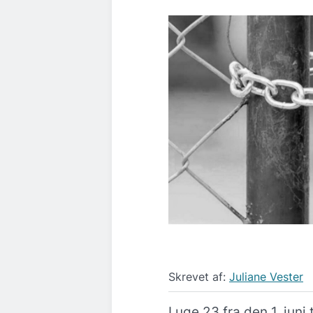
Skrevet af:
Juliane Vester
I uge 23 fra den 1. juni