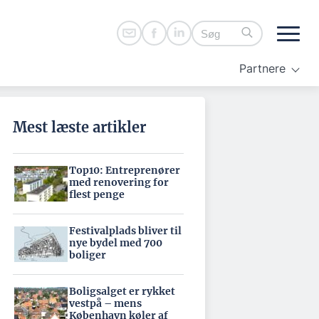
Partnere
Mest læste artikler
Top10: Entreprenører
med renovering for
flest penge
Festivalplads bliver til
nye bydel med 700
boliger
Boligsalget er rykket
vestpå – mens
København køler af