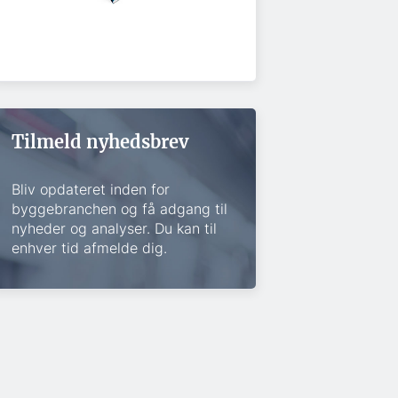
Tilmeld nyhedsbrev
Bliv opdateret inden for
byggebranchen og få adgang til
nyheder og analyser. Du kan til
enhver tid afmelde dig.