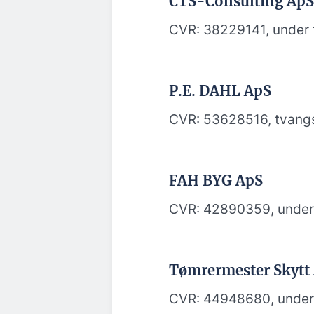
CTS-Consulting ApS
CVR: 38229141, under 
P.E. DAHL ApS
CVR: 53628516, tvangs
FAH BYG ApS
CVR: 42890359, under
Tømrermester Skytt
CVR: 44948680, under