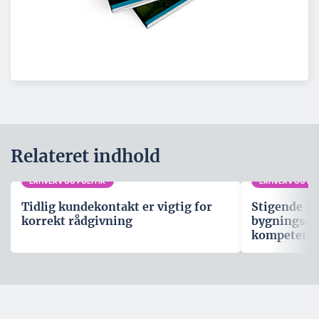
Relateret indhold
ERHVERV OG POLITIK
ERHVERV OG POL
Tidlig kundekontakt er vigtig for
Stigende fo
korrekt rådgivning
bygningsau
kompetenc