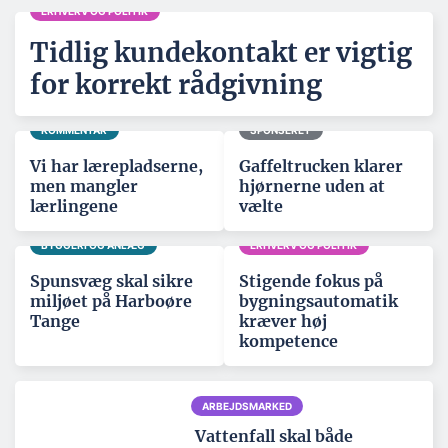
ERHVERV OG POLITIK
Tidlig kundekontakt er vigtig
for korrekt rådgivning
KOMMENTAR
SPONSERET
Vi har lærepladserne,
Gaffeltrucken klarer
men mangler
hjørnerne uden at
lærlingene
vælte
BYGGERI OG ANLÆG
ERHVERV OG POLITIK
Spunsvæg skal sikre
Stigende fokus på
miljøet på Harboøre
bygningsautomatik
Tange
kræver høj
kompetence
ARBEJDSMARKED
Vattenfall skal både