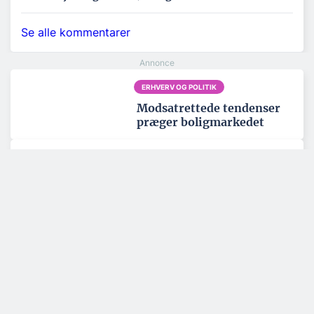
Se alle kommentarer
ERHVERV OG POLITIK
Modsatrettede tendenser
præger boligmarkedet
BYGGERI OG ANLÆG
Byggebranchen er for
dårlig til at håndtere data
BYGGERI OG ANLÆG
Ny trælast i Ringsted skal
være regionalt
knudepunkt