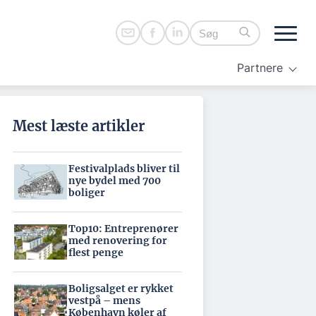
Partnere
Mest læste artikler
Festivalplads bliver til
nye bydel med 700
boliger
Top10: Entreprenører
med renovering for
flest penge
Boligsalget er rykket
vestpå – mens
København køler af