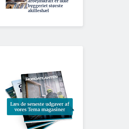
arbejdskraft er ikke
byggeriet største
akilleshæl