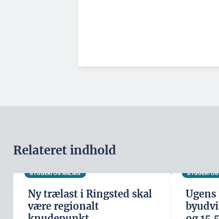
Relateret indhold
BYGGERI OG ANLÆG
BYGGERI O
Ny trælast i Ringsted skal
Ugens 
være regionalt
byudvi
knudepunkt
og 15.