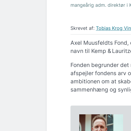
mangeårig adm. direktør i 
Skrevet af:
Tobias Krog Vi
Axel Muusfeldts Fond, d
navn til Kemp & Laurit
Fonden begrunder det m
afspejler fondens arv 
ambitionen om at skabe
sammenhæng og synlig