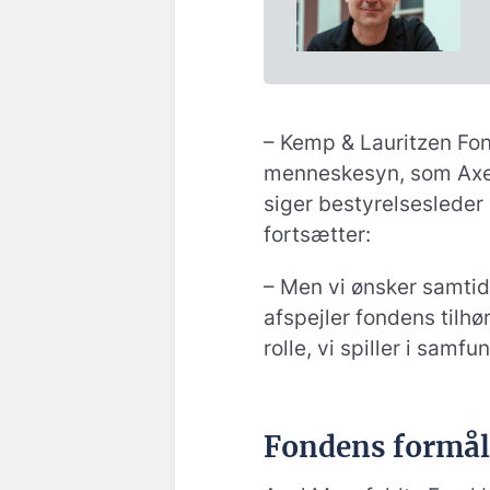
– Kemp & Lauritzen Fo
menneskesyn, som Axel 
siger bestyrelsesleder
fortsætter:
– Men vi ønsker samtidi
afspejler fondens tilhø
rolle, vi spiller i samf
Fondens formål