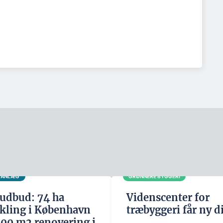
G ANLÆG
GRØNNERE BYGGERI
udbud: 74 ha
Videnscenter for
kling i København
træbyggeri får ny d
500 m2 renovering i