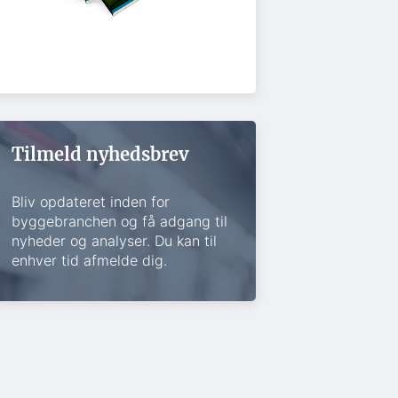
Tilmeld nyhedsbrev
Bliv opdateret inden for
byggebranchen og få adgang til
nyheder og analyser. Du kan til
enhver tid afmelde dig.