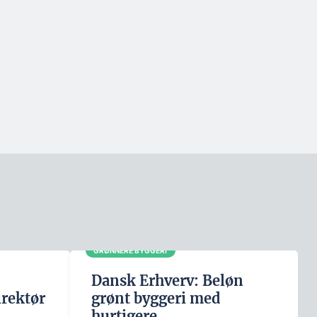
GRØNNERE BYGGERI
Dansk Erhverv: Beløn
irektør
grønt byggeri med
hurtigere