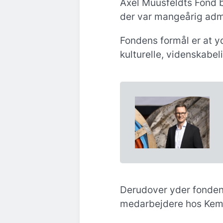
Axel Muusfeldts Fond bl
der var mangeårig adm.
Fondens formål er at y
kulturelle, videnskabel
Derudover yder fonden 
medarbejdere hos Kemp